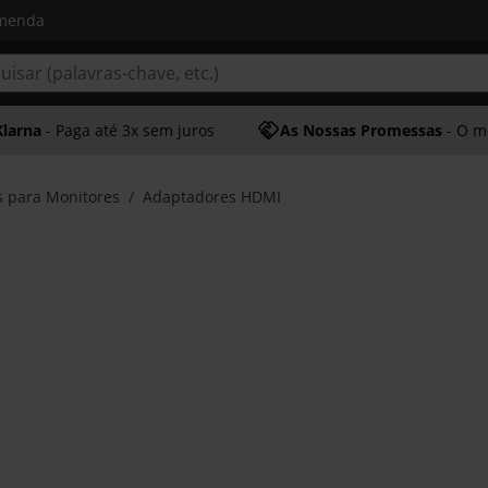
omenda
Klarna
- Paga até 3x sem juros
As Nossas Promessas
- O melhor at
s para Monitores
Adaptadores HDMI