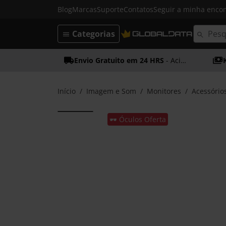
Blog
Marcas
Suporte
Contatos
Seguir a minha enc
Categorias
Envio Gratuito em 24 HRS
- Acima dos 50€
Início
Imagem e Som
Monitores
Acessório
🕶️ Óculos Oferta