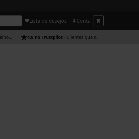
Lista de desejos
Conta
endimento
4.8 no Trustpilot
- Clientes que confiam em nós