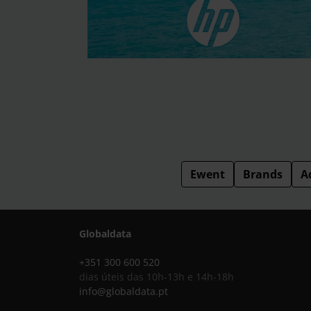
Ewent
Brands
A
Globaldata
+351 300 600 520
dias úteis das 10h-13h e 14h-18h
info@globaldata.pt