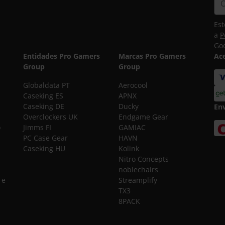
Est
a
P
Goo
Entidades Pro Gamers
Marcas Pro Gamers
Ac
Group
Group
Globaldata PT
Aerocool
Caseking ES
APNX
Caseking DE
Ducky
En
Overclockers UK
Endgame Gear
o
Jimms FI
GAMIAC
PC Case Gear
HAVN
Caseking HU
Kolink
Nitro Concepts
noblechairs
 e
Streamplify
TX3
8PACK