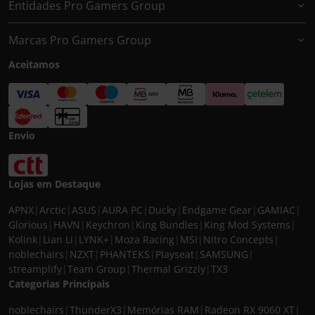
Entidades Pro Gamers Group
Marcas Pro Gamers Group
Aceitamos
Envio
Lojas em Destaque
APNX
|
Arctic
|
ASUS
|
AURA PC
|
Ducky
|
Endgame Gear
|
GAMIAC
|
Glorious
|
HAVN
|
Keychron
|
King Bundles
|
King Mod Systems
|
Kolink
|
Lian Li
|
LYNK+
|
Moza Racing
|
MSI
|
Nitro Concepts
|
noblechairs
|
NZXT
|
PHANTEKS
|
Playseat
|
SAMSUNG
|
streamplify
|
Team Group
|
Thermal Grizzly
|
TX3
Categorias Principais
noblechairs
|
ThunderX3
|
Memórias RAM
|
Radeon RX 9060 XT
|