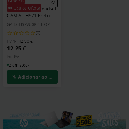
Grade B
🕶️ Óculos Oferta
** B Grade ** Headset
GAMIAC HS71 Preto
GAHS-HS7VU0R-11-OP
(0)
Preço reduzido de
para
PVPR:
42,90 €
12,25 €
Incl. IVA
2 em stock
Adicionar ao Carrinho