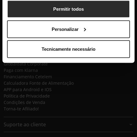
Subscrever
Permitir todos
Globaldata
Personalizar
Contactos
Sobre a Globaldata
Perguntas Frequentes
Tecnicamente necessário
Promessas
Recrutamento
Globaldata Corporate
Paga com Klarna
Financiamento Cetelem
Calculadora Fonte de Alimentação
APP para Android e IOS
Política de Privacidade
Condições de Venda
Torna-te Afiliado!
Suporte ao cliente