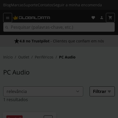
Blog
Marcas
Suporte
Contatos
Seguir a minha encomenda
4.8 no Trustpilot
As Nossas Promessas
- Clientes que confiam em nós
- O melhor atendimento
Início
Outlet
Periféricos
PC Audio
PC Audio
Filtrar
1 resultados