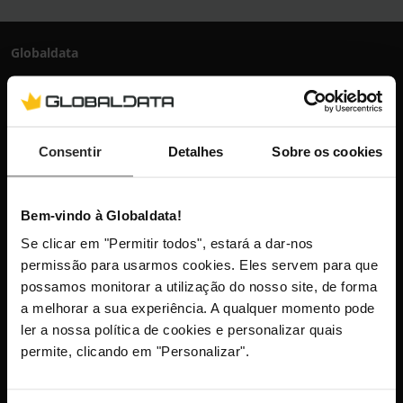
Globaldata
+351 300 600 520
dias úteis das 10h-13h e 14h-18h
info@globaldata.pt
As nossas comunidades
Consentir
Detalhes
Sobre os cookies
Bem-vindo à Globaldata!
Mantenha-me atualizado com as últimas
novidades, lançamentos de produtos e
Se clicar em "Permitir todos", estará a dar-nos
permissão para usarmos cookies. Eles servem para que
promoções.
possamos monitorar a utilização do nosso site, de forma
a melhorar a sua experiência. A qualquer momento pode
ler a nossa política de cookies e personalizar quais
permite, clicando em "Personalizar".
Este site está protegido pelo reCAPTCHA e aplica-se a
Política
de Privacidade
e os
Termos de Serviço
da Google.