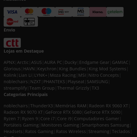
Envio
Lojas em Destaque
APNX
|
Arctic
|
ASUS
|
AURA PC
|
Ducky
|
Endgame Gear
|
GAMIAC
|
Glorious
|
HAVN
|
Keychron
|
King Bundles
|
King Mod Systems
|
Kolink
|
Lian Li
|
LYNK+
|
Moza Racing
|
MSI
|
Nitro Concepts
|
noblechairs
|
NZXT
|
PHANTEKS
|
Playseat
|
SAMSUNG
|
streamplify
|
Team Group
|
Thermal Grizzly
|
TX3
Categorias Principais
noblechairs
|
ThunderX3
|
Memórias RAM
|
Radeon RX 9060 XT
|
Radeon RX 9070 XT
|
GeForce RTX 5080
|
GeForce RTX 5090
|
Ryzen 7
|
Ryzen 9
|
Core i7
|
Core i9
|
Computadores Gamer
|
Portáteis Gaming
|
Monitores Gaming
|
Smartphones Samsung
|
Headsets
|
Ratos Gaming
|
Ratos Wireless
|
Streaming
|
Teclados
|