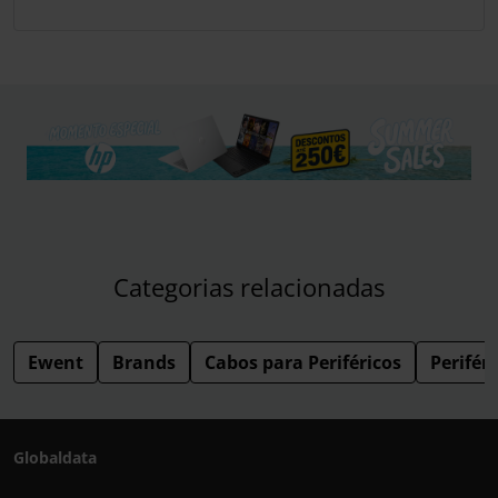
Categorias relacionadas
Ewent
Brands
Cabos para Periféricos
Perifér
Globaldata