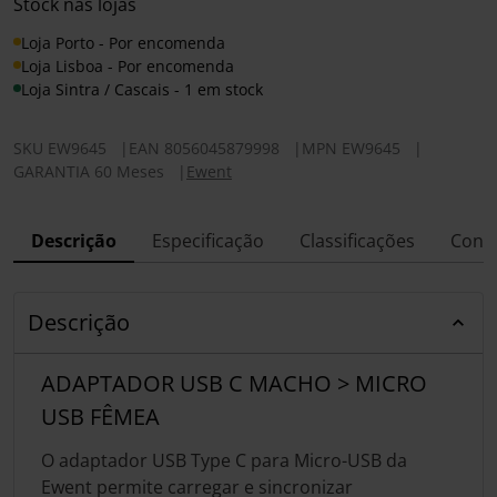
Stock nas lojas
Loja Porto - Por encomenda
Loja Lisboa - Por encomenda
Loja Sintra / Cascais - 1 em stock
SKU
EW9645
|
EAN
8056045879998
|
MPN
EW9645
|
GARANTIA 60 Meses
|
Ewent
Descrição
Especificação
Classificações
Conf
Descrição
ADAPTADOR USB C MACHO > MICRO
USB FÊMEA
O adaptador USB Type C para Micro-USB da
Ewent permite carregar e sincronizar