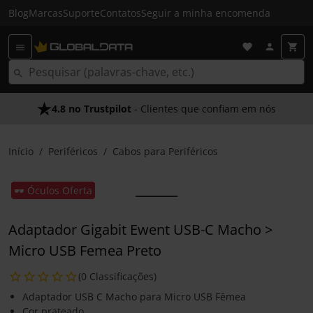
Blog
Marcas
Suporte
Contatos
Seguir a minha encomenda
4.8 no Trustpilot
- Clientes que confiam em nós
Início
Periféricos
Cabos para Periféricos
🕶️ Óculos Oferta
Adaptador Gigabit Ewent USB-C Macho >
Micro USB Femea Preto
(0 Classificações)
Adaptador USB C Macho para Micro USB Fêmea
Cor prateado