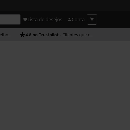
Lista de desejos
Conta
endimento
4.8 no Trustpilot
- Clientes que confiam em nós