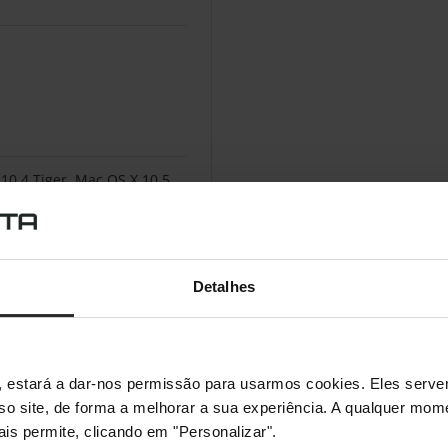
10.4 Tiger, Mac OS X 10.5
Detalhes
s", estará a dar-nos permissão para usarmos cookies. Eles ser
sso site, de forma a melhorar a sua experiência. A qualquer mome
ais permite, clicando em "Personalizar".