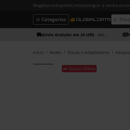
Blog
Marcas
Suporte
Contatos
Seguir a minha enc
Categorias
Envio Gratuito em 24 HRS
- Acima dos 50€
Início
Redes
Placas e Adaptadores
Adapta
🕶️ Óculos Oferta