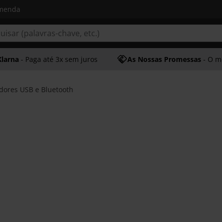
omenda
Klarna
- Paga até 3x sem juros
As Nossas Promessas
- O melhor at
dores USB e Bluetooth