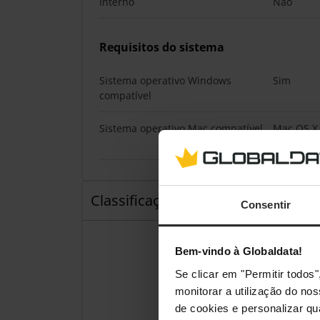
Interno
Não
Requisitos do sistema
Sistema operativo Windows
Sim
compatível
Sistema operativo Mac compatível
Mac OS X 
Leopard
Classificações
Consentir
Bem-vindo à Globaldata!
Se clicar em "Permitir todo
monitorar a utilização do no
de cookies e personalizar qu