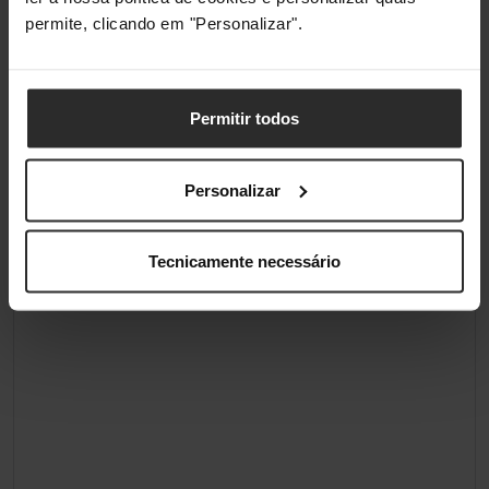
permite, clicando em "Personalizar".
Conteúdo da embalagem
Baterias incluídas
Sim
Permitir todos
Personalizar
Classificações
Tecnicamente necessário