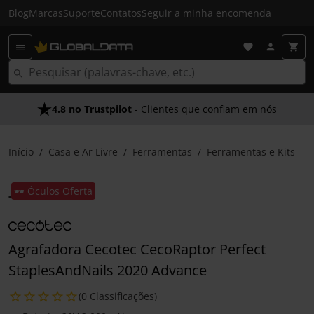
Blog
Marcas
Suporte
Contatos
Seguir a minha encomenda
4.8 no Trustpilot
- Clientes que confiam em nós
Início
Casa e Ar Livre
Ferramentas
Ferramentas e Kits
🕶️ Óculos Oferta
Agrafadora Cecotec CecoRaptor Perfect
StaplesAndNails 2020 Advance
(0 Classificações)