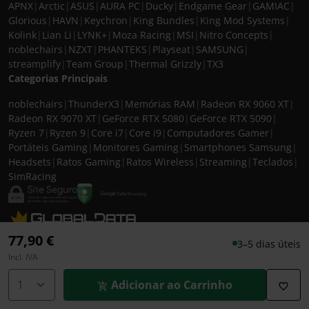
APNX
|
Arctic
|
ASUS
|
AURA PC
|
Ducky
|
Endgame Gear
|
GAMIAC
|
Glorious
|
HAVN
|
Keychron
|
King Bundles
|
King Mod Systems
|
Kolink
|
Lian Li
|
LYNK+
|
Moza Racing
|
MSI
|
Nitro Concepts
|
noblechairs
|
NZXT
|
PHANTEKS
|
Playseat
|
SAMSUNG
|
streamplify
|
Team Group
|
Thermal Grizzly
|
TX3
Categorias Principais
noblechairs
|
ThunderX3
|
Memórias RAM
|
Radeon RX 9060 XT
|
Radeon RX 9070 XT
|
GeForce RTX 5080
|
GeForce RTX 5090
|
Ryzen 7
|
Ryzen 9
|
Core i7
|
Core i9
|
Computadores Gamer
|
Portáteis Gaming
|
Monitores Gaming
|
Smartphones Samsung
|
Headsets
|
Ratos Gaming
|
Ratos Wireless
|
Streaming
|
Teclados
|
SimRacing
© 2026 CASEKING IBERIA. TODOS OS DIREITOS RESERVADOS. IVA incluído à
77,90 €
3–5 dias úteis
taxa em vigor para todos os produtos. As fotos apresentadas podem não
Incl. IVA
corresponder às configurações descritas. Preços e especificações sujeitos a
alteração sem aviso prévio. A caseking Iberia declina qualquer
Adicionar ao Carrinho
responsabilidade por eventuais erros publicados no site.