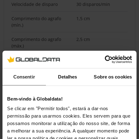
Velocidade de disparo
30 disparos/min
Comprimento do agrafo
1,5 cm
(mín.)
Comprimento do agrafo
2,5 cm
(máx.)
Espessura do agrafo (mín.)
1,5 cm
Espessura do agrafo (máx.)
3,2 cm
Consentir
Detalhes
Sobre os cookies
Gestão de energia
Bem-vindo à Globaldata!
Fonte de alimentação
Bateria
Se clicar em "Permitir todos", estará a dar-nos
permissão para usarmos cookies. Eles servem para que
Capacidade da bateria
2000 Ah
possamos monitorar a utilização do nosso site, de forma
a melhorar a sua experiência. A qualquer momento pode
Voltagem da bateria
20 V
ler a nossa política de cookies e personalizar quais