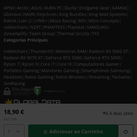
APNX
|
Arctic
|
ASUS
|
AURA PC
|
Ducky
|
Endgame Gear
|
GAMIAC
|
Glorious
|
HAVN
|
Keychron
|
King Bundles
|
King Mod Systems
|
Kolink
|
Lian Li
|
LYNK+
|
Moza Racing
|
MSI
|
Nitro Concepts
|
noblechairs
|
NZXT
|
PHANTEKS
|
Playseat
|
SAMSUNG
|
streamplify
|
Team Group
|
Thermal Grizzly
|
TX3
Categorias Principais
noblechairs
|
ThunderX3
|
Memórias RAM
|
Radeon RX 9060 XT
|
Radeon RX 9070 XT
|
GeForce RTX 5080
|
GeForce RTX 5090
|
Ryzen 7
|
Ryzen 9
|
Core i7
|
Core i9
|
Computadores Gamer
|
Portáteis Gaming
|
Monitores Gaming
|
Smartphones Samsung
|
Headsets
|
Ratos Gaming
|
Ratos Wireless
|
Streaming
|
Teclados
|
SimRacing
© 2026 CASEKING IBERIA. TODOS OS DIREITOS RESERVADOS. IVA incluído à
18,90 €
3–5 dias úteis
taxa em vigor para todos os produtos. As fotos apresentadas podem não
Incl. IVA
corresponder às configurações descritas. Preços e especificações sujeitos a
alteração sem aviso prévio. A caseking Iberia declina qualquer
Adicionar ao Carrinho
responsabilidade por eventuais erros publicados no site.