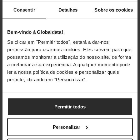
Número de sensores suportados
4
Consentir
Detalhes
Sobre os cookies
(máx.)
Funcionalidade de ligar
Sim
Bem-vindo à Globaldata!
automático
Se clicar em "Permitir todos", estará a dar-nos
permissão para usarmos cookies. Eles servem para que
Monitores
possamos monitorar a utilização do nosso site, de forma
a melhorar a sua experiência. A qualquer momento pode
Visor
LCD
ler a nossa política de cookies e personalizar quais
permite, clicando em "Personalizar".
Tamanho do visor (C x L)
74 x 38 mm
Pesos e dimensões
Permitir todos
Largura
330 mm
Personalizar
Profundidade
330 mm