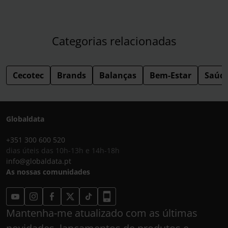
Categorias relacionadas
Cecotec
Brands
Balanças
Bem-Estar
Saúde
Globaldata
+351 300 600 520
dias úteis das 10h-13h e 14h-18h
info@globaldata.pt
As nossas comunidades
Mantenha-me atualizado com as últimas