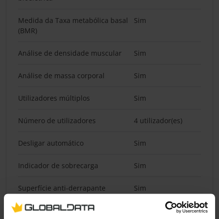
Medida da Taxa metabólica basal
Sim
(BMR)
Análise de densidade muscular
Sim
Análise de massa corporal
Sim
Utilizadores múltiplos
Sim
Número de utilizadores
4 utilizador(es)
Desligar automático
Sim
Indicador de sobrecarga
Sim
Superfície anti-derrapante
Sim
Tecnologia
4 sensores