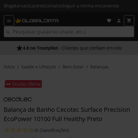
Blog
Marcas
Suporte
Contatos
Seguir a minha encomenda
4.8 no Trustpilot
- Clientes que confiam em nós
Início
Saúde e Lifestyle
Bem-Estar
Balanças
🕶️ Óculos Oferta
Balança de Banho Cecotec Surface Precision
EcoPower 10100 Full Healthy Preto
(0 Classificações)