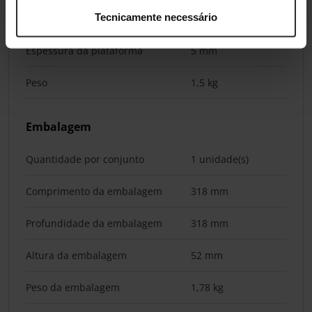
Tecnicamente necessário
Altura
33 mm
Espessura da plataforma
5 mm
Peso
1,5 kg
Embalagem
Quantidade por conjunto
1 unidade(s)
Comprimento da embalagem
318 mm
Profundidade da embalagem
318 mm
Altura da embalagem
52 mm
Peso da embalagem
1,78 kg