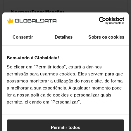
Normas/Especificações
Polling Rate
1000 Hz
Consentir
Detalhes
Sobre os cookies
Conectividade
Tipo de Ligação
USB Tipo C
Bem-vindo à Globaldata!
Se clicar em "Permitir todos", estará a dar-nos
permissão para usarmos cookies. Eles servem para que
Materiais
possamos monitorar a utilização do nosso site, de forma
a melhorar a sua experiência. A qualquer momento pode
Material da Estrutura
Alumínio
ler a nossa política de cookies e personalizar quais
permite, clicando em "Personalizar".
Material da Plate
Alumínio
Material do Dampener da PCB
Silicone
Permitir todos
Material do Dampener da Estrutura
Poron