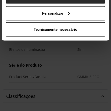
Personalizar
Iluminação
Iluminação / RGB
Sim
Tecnicamente necessário
Cor de Iluminação
Rgb
Efeitos de Iluminação
Sim
Série do Produto
Product Series/Família
GMMK 3 PRO
Classificações