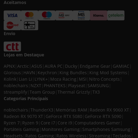
Aceitamos
Envio
Lojas em Destaque
APNX
|
Arctic
|
ASUS
|
AURA PC
|
Ducky
|
Endgame Gear
|
GAMIAC
|
Glorious
|
HAVN
|
Keychron
|
King Bundles
|
King Mod Systems
|
Kolink
|
Lian Li
|
LYNK+
|
Moza Racing
|
MSI
|
Nitro Concepts
|
noblechairs
|
NZXT
|
PHANTEKS
|
Playseat
|
SAMSUNG
|
streamplify
|
Team Group
|
Thermal Grizzly
|
TX3
Categorias Principais
noblechairs
|
ThunderX3
|
Memórias RAM
|
Radeon RX 9060 XT
|
Radeon RX 9070 XT
|
GeForce RTX 5080
|
GeForce RTX 5090
|
Ryzen 7
|
Ryzen 9
|
Core i7
|
Core i9
|
Computadores Gamer
|
Portáteis Gaming
|
Monitores Gaming
|
Smartphones Samsung
|
Headsets
|
Ratos Gaming
|
Ratos Wireless
|
Streaming
|
Teclados
|