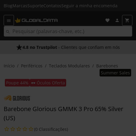
Blog
Marcas
Suporte
Contatos
Seguir a minha encomenda
4.8 no Trustpilot
- Clientes que confiam em nós
Início
Periféricos
Teclados Modulares
Barebones
Summer Sales
Poupe 44%
🕶️ Óculos Oferta
Barebone Glorious GMMK 3 Pro 65% Silver
(US)
(0 Classificações)