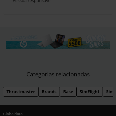
Pessoa responsável
Categorias relacionadas
Thrustmaster
Brands
Base
SimFlight
Simu
Globaldata