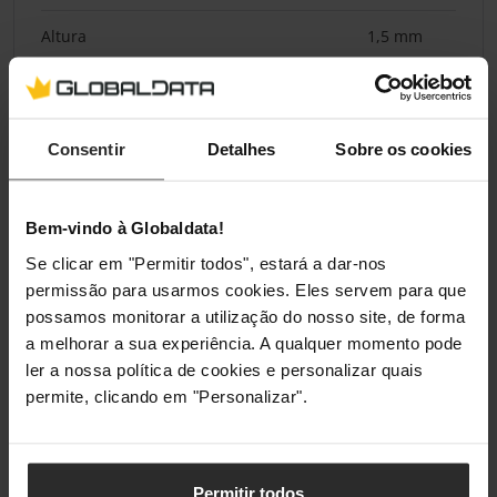
Altura
1,5 mm
Peso
2,28 kg
Consentir
Detalhes
Sobre os cookies
Embalagem
Comprimento da embalagem
65 mm
Bem-vindo à Globaldata!
Profundidade da embalagem
330 mm
Se clicar em "Permitir todos", estará a dar-nos
permissão para usarmos cookies. Eles servem para que
Altura da embalagem
150 mm
possamos monitorar a utilização do nosso site, de forma
a melhorar a sua experiência. A qualquer momento pode
Peso da embalagem
2,53 kg
ler a nossa política de cookies e personalizar quais
permite, clicando em "Personalizar".
Classificações
Permitir todos