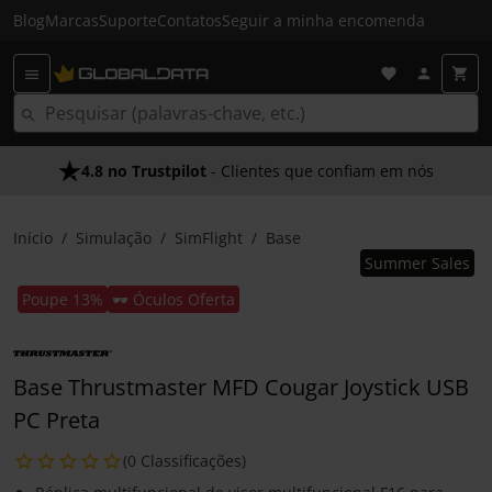
Blog
Marcas
Suporte
Contatos
Seguir a minha encomenda
4.8 no Trustpilot
- Clientes que confiam em nós
Início
Simulação
SimFlight
Base
Summer Sales
Poupe 13%
🕶️ Óculos Oferta
Base Thrustmaster MFD Cougar Joystick USB
PC Preta
(0 Classificações)