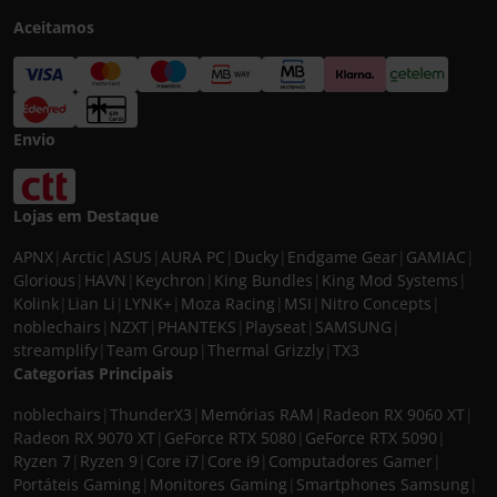
Aceitamos
Envio
Lojas em Destaque
APNX
|
Arctic
|
ASUS
|
AURA PC
|
Ducky
|
Endgame Gear
|
GAMIAC
|
Glorious
|
HAVN
|
Keychron
|
King Bundles
|
King Mod Systems
|
Kolink
|
Lian Li
|
LYNK+
|
Moza Racing
|
MSI
|
Nitro Concepts
|
noblechairs
|
NZXT
|
PHANTEKS
|
Playseat
|
SAMSUNG
|
streamplify
|
Team Group
|
Thermal Grizzly
|
TX3
Categorias Principais
noblechairs
|
ThunderX3
|
Memórias RAM
|
Radeon RX 9060 XT
|
Radeon RX 9070 XT
|
GeForce RTX 5080
|
GeForce RTX 5090
|
Ryzen 7
|
Ryzen 9
|
Core i7
|
Core i9
|
Computadores Gamer
|
Portáteis Gaming
|
Monitores Gaming
|
Smartphones Samsung
|