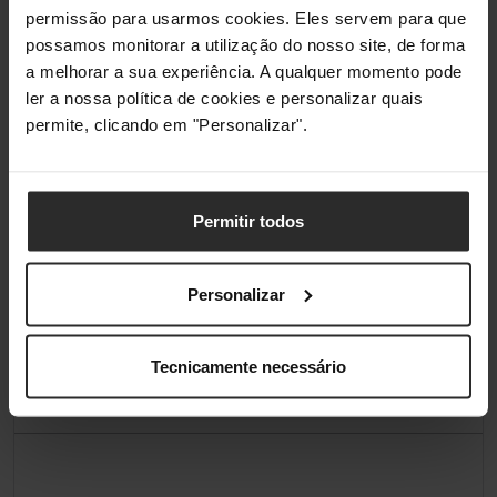
permissão para usarmos cookies. Eles servem para que
Tecnologia da bateria
Ião-lítio
possamos monitorar a utilização do nosso site, de forma
a melhorar a sua experiência. A qualquer momento pode
Bateria recarregável
Sim
ler a nossa política de cookies e personalizar quais
permite, clicando em "Personalizar".
Conteúdo da embalagem
Número de bocais
2
Permitir todos
Bico concentrador
Sim
Personalizar
Embalagens seladas a vácuo
Sim
Tecnicamente necessário
Classificações