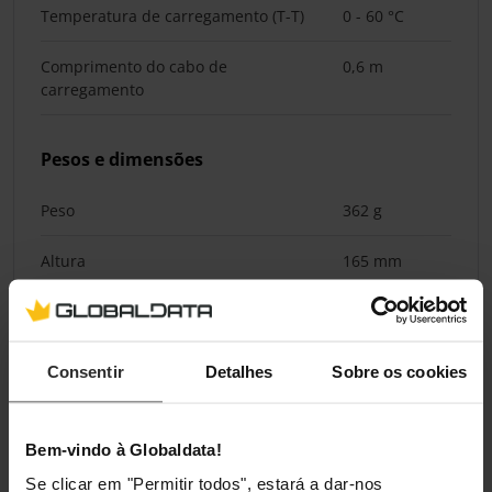
Temperatura de carregamento (T-T)
0 - 60 °C
Comprimento do cabo de
0,6 m
carregamento
Pesos e dimensões
Peso
362 g
Altura
165 mm
Profundidade
89 mm
Largura
60 mm
Consentir
Detalhes
Sobre os cookies
Bateria
Bem-vindo à Globaldata!
Tipo de bateria
3x 2500mAh
Se clicar em "Permitir todos", estará a dar-nos