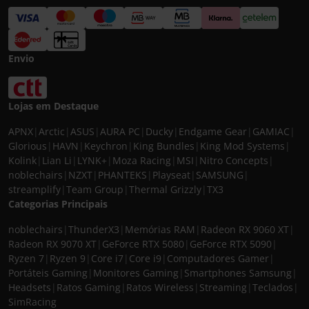
Envio
Lojas em Destaque
APNX
|
Arctic
|
ASUS
|
AURA PC
|
Ducky
|
Endgame Gear
|
GAMIAC
|
Glorious
|
HAVN
|
Keychron
|
King Bundles
|
King Mod Systems
|
Kolink
|
Lian Li
|
LYNK+
|
Moza Racing
|
MSI
|
Nitro Concepts
|
noblechairs
|
NZXT
|
PHANTEKS
|
Playseat
|
SAMSUNG
|
streamplify
|
Team Group
|
Thermal Grizzly
|
TX3
Categorias Principais
noblechairs
|
ThunderX3
|
Memórias RAM
|
Radeon RX 9060 XT
|
Radeon RX 9070 XT
|
GeForce RTX 5080
|
GeForce RTX 5090
|
Ryzen 7
|
Ryzen 9
|
Core i7
|
Core i9
|
Computadores Gamer
|
Portáteis Gaming
|
Monitores Gaming
|
Smartphones Samsung
|
Headsets
|
Ratos Gaming
|
Ratos Wireless
|
Streaming
|
Teclados
|
SimRacing