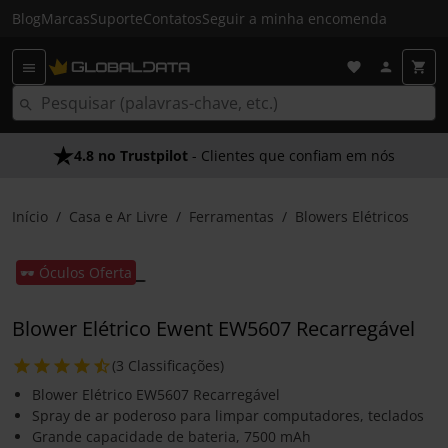
Blog
Marcas
Suporte
Contatos
Seguir a minha encomenda
4.8 no Trustpilot
- Clientes que confiam em nós
Início
Casa e Ar Livre
Ferramentas
Blowers Elétricos
🕶️ Óculos Oferta
Blower Elétrico Ewent EW5607 Recarregável
(3 Classificações)
Blower Elétrico EW5607 Recarregável
Spray de ar poderoso para limpar computadores, teclados
Grande capacidade de bateria, 7500 mAh