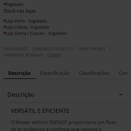
Esgotado
Stock nas lojas
Loja Porto - Esgotado
Loja Lisboa - Esgotado
Loja Sintra / Cascais - Esgotado
SKU
EW5607
|
EAN
8052101431575
|
MPN
EW5607
|
GARANTIA 36 Meses
|
Ewent
Descrição
Especificação
Classificações
Conf
Descrição
VERSÁTIL E EFICIENTE
O blower elétrico EW5607 proporciona um fluxo
de ar poderoso e contínuo que remove a