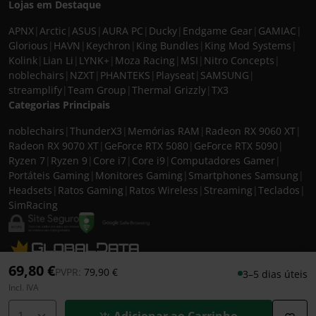
Lojas em Destaque
APNX
|
Arctic
|
ASUS
|
AURA PC
|
Ducky
|
Endgame Gear
|
GAMIAC
|
Glorious
|
HAVN
|
Keychron
|
King Bundles
|
King Mod Systems
|
Kolink
|
Lian Li
|
LYNK+
|
Moza Racing
|
MSI
|
Nitro Concepts
|
noblechairs
|
NZXT
|
PHANTEKS
|
Playseat
|
SAMSUNG
|
streamplify
|
Team Group
|
Thermal Grizzly
|
TX3
Categorias Principais
noblechairs
|
ThunderX3
|
Memórias RAM
|
Radeon RX 9060 XT
|
Radeon RX 9070 XT
|
GeForce RTX 5080
|
GeForce RTX 5090
|
Ryzen 7
|
Ryzen 9
|
Core i7
|
Core i9
|
Computadores Gamer
|
Portáteis Gaming
|
Monitores Gaming
|
Smartphones Samsung
|
Headsets
|
Ratos Gaming
|
Ratos Wireless
|
Streaming
|
Teclados
|
SimRacing
© 2026 CASEKING IBERIA. TODOS OS DIREITOS RESERVADOS. IVA incluído à
69,80 €
Preço reduzido de
para
PVPR:
79,90 €
3–5 dias úteis
taxa em vigor para todos os produtos. As fotos apresentadas podem não
Incl. IVA
corresponder às configurações descritas. Preços e especificações sujeitos a
alteração sem aviso prévio. A caseking Iberia declina qualquer