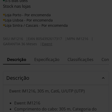
3–5 dias úteis
Stock nas lojas
Loja Porto - Por encomenda
Loja Lisboa - Por encomenda
Loja Sintra / Cascais - Por encomenda
SKU
IM1216
|
EAN
8054392617317
|
MPN
IM1216
|
GARANTIA 36 Meses
|
Ewent
Descrição
Especificação
Classificações
Conf
Descrição
Ewent IM1216, 305 m, Cat6, U/UTP (UTP)
Ewent IM1216
Comprimento do cabo: 305 m, Categoria do