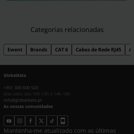
Categorias relacionadas
Ewent
Brands
CAT 6
Cabos de Rede RJ45
Ac
Globaldata
+351 300 600 520
dias úteis das 10h-13h e 14h-18h
info@globaldata.pt
As nossas comunidades
Mantenha-me atualizado com as últimas