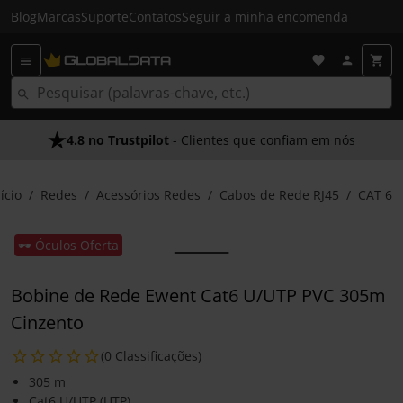
Blog
Marcas
Suporte
Contatos
Seguir a minha encomenda
4.8 no Trustpilot
- Clientes que confiam em nós
ício
Redes
Acessórios Redes
Cabos de Rede RJ45
CAT 6
🕶️ Óculos Oferta
Bobine de Rede Ewent Cat6 U/UTP PVC 305m
Cinzento
(0 Classificações)
305 m
Cat6 U/UTP (UTP)