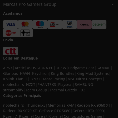
Marcas Pro Gamers Group
Aceitamos
Envio
Lojas em Destaque
APNX
|
Arctic
|
ASUS
|
AURA PC
|
Ducky
|
Endgame Gear
|
GAMIAC
|
Glorious
|
HAVN
|
Keychron
|
King Bundles
|
King Mod Systems
|
Kolink
|
Lian Li
|
LYNK+
|
Moza Racing
|
MSI
|
Nitro Concepts
|
noblechairs
|
NZXT
|
PHANTEKS
|
Playseat
|
SAMSUNG
|
streamplify
|
Team Group
|
Thermal Grizzly
|
TX3
Categorias Principais
noblechairs
|
ThunderX3
|
Memórias RAM
|
Radeon RX 9060 XT
|
Radeon RX 9070 XT
|
GeForce RTX 5080
|
GeForce RTX 5090
|
Ryzen 7
|
Ryzen 9
|
Core i7
|
Core i9
|
Computadores Gamer
|