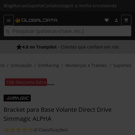
Blog
Marcas
Suporte
Contatos
Seguir a minha encomenda
4.8 no Trustpilot
- Clientes que confiam em nós
cio
Simulação
SimRacing
Mudanças e Travões
Suportes
15% Desconto Extra
Bracket para Base Volante Direct Drive
Simmagic ALPHA
(0 Classificações)