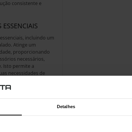
ução consistente e
ESSENCIAIS
essenciais, incluindo um
alado. Atinge um
cidade, proporcionando
sórios necessários,
. Isto permite a
suas necessidades de
ente em termos de
Detalhes
 fácil de transportar e
dimensões extremamente
ço mínimo, tornando-o a