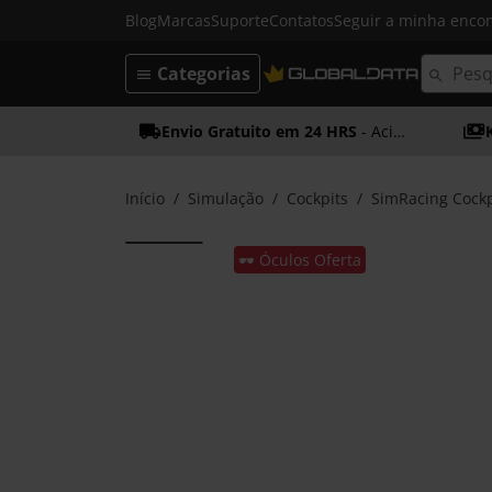
Blog
Marcas
Suporte
Contatos
Seguir a minha enc
Categorias
Envio Gratuito em 24 HRS
- Acima dos 50€
Início
Simulação
Cockpits
SimRacing Cockp
🕶️ Óculos Oferta