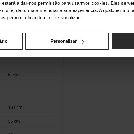
s", estará a dar-nos permissão para usarmos cookies. Eles ser
etendem um setup de
sso site, de forma a melhorar a sua experiência. A qualquer mome
ho num formato
ais permite, clicando em "Personalizar".
ário
Personalizar
Preto
103 cm
56 cm