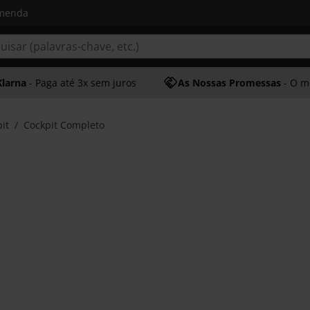
omenda
Klarna
- Paga até 3x sem juros
As Nossas Promessas
- O melhor at
it
Cockpit Completo