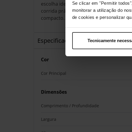
Se clicar em "Permitir todo
escolha ideal para os jogadores que pr
monitorar a utilização do no
corrida prática e de elevado desempen
de cookies e personalizar qu
compacto.
Especificação
Tecnicamente necess
Cor
Cor Principal
Dimensões
Comprimento / Profundidade
Largura