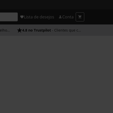
Lista de desejos
Conta
endimento
4.8 no Trustpilot
- Clientes que confiam em nós