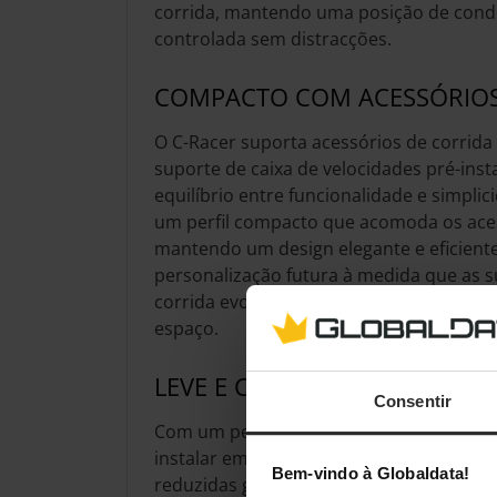
corrida, mantendo uma posição de cond
controlada sem distracções.
COMPACTO COM ACESSÓRIOS 
O C-Racer suporta acessórios de corrida 
suporte de caixa de velocidades pré-inst
equilíbrio entre funcionalidade e simpli
um perfil compacto que acomoda os aces
mantendo um design elegante e eficiente
personalização futura à medida que as 
corrida evoluem, tudo num pacote efici
espaço.
LEVE E COMPACTO
Consentir
Com um peso inferior a 20 kg, o C-Racer é
instalar em qualquer divisão. As suas 
Bem-vindo à Globaldata!
reduzidas garantem que ocupa um espa