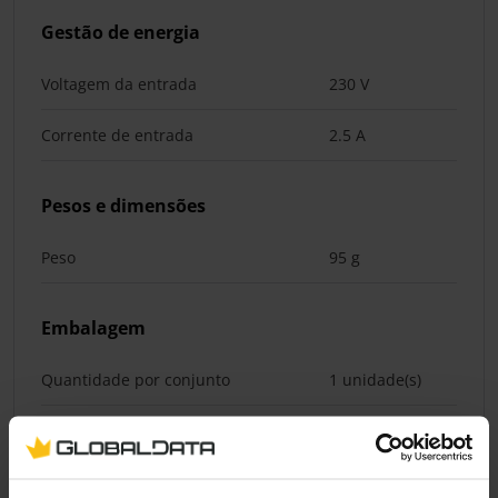
Gestão de energia
Voltagem da entrada
230 V
Corrente de entrada
2.5 A
Pesos e dimensões
Peso
95 g
Embalagem
Quantidade por conjunto
1 unidade(s)
Comprimento da embalagem
180 mm
Profundidade da embalagem
200 mm