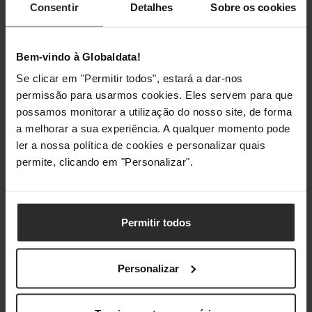
Consentir
Detalhes
Sobre os cookies
Altura da embalagem
25 mm
Peso da embalagem
100 g
Bem-vindo à Globaldata!
Se clicar em "Permitir todos", estará a dar-nos
permissão para usarmos cookies. Eles servem para que
Classificações
possamos monitorar a utilização do nosso site, de forma
a melhorar a sua experiência. A qualquer momento pode
ler a nossa política de cookies e personalizar quais
permite, clicando em "Personalizar".
Permitir todos
Personalizar