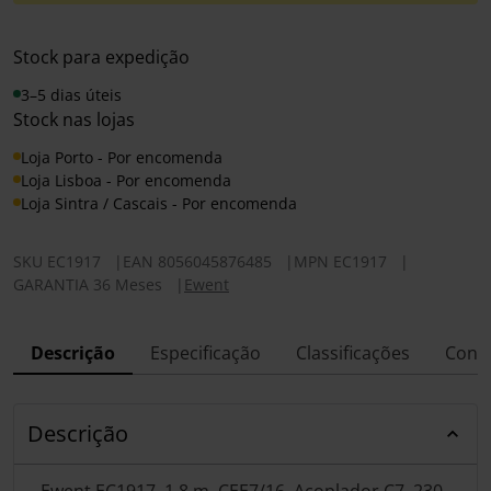
Stock para expedição
3–5 dias úteis
Stock nas lojas
Loja Porto - Por encomenda
Loja Lisboa - Por encomenda
Loja Sintra / Cascais - Por encomenda
SKU
EC1917
|
EAN
8056045876485
|
MPN
EC1917
|
GARANTIA 36 Meses
|
Ewent
Descrição
Especificação
Classificações
Conf
Descrição
Ewent EC1917, 1,8 m, CEE7/16, Acoplador C7, 230