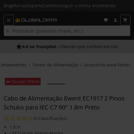
Blog
Marcas
Suporte
Contatos
Seguir a minha encomenda
4.8 no Trustpilot
As Nossas Promessas
- Clientes que confiam em nós
- O melhor atendimento
Componentes
Fontes de Alimentação
Acessórios para Fontes
🕶️ Óculos Oferta
Cabo de Alimentação Ewent EC1917 2 Pinos
Schuko para IEC C7 90° 1.8m Preto
(0 Classificações)
1,8 m
CEE7/16 Em ângulo Macho