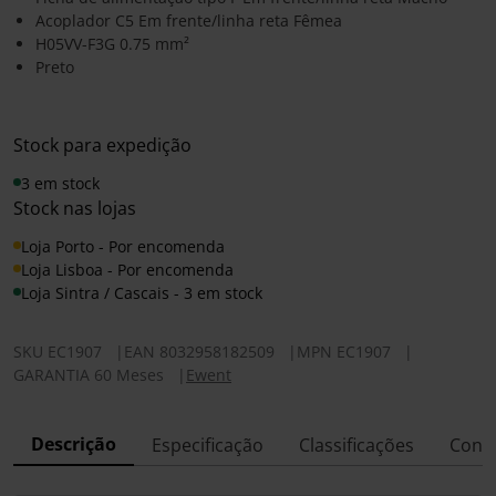
Acoplador C5 Em frente/linha reta Fêmea
H05VV-F3G 0.75 mm²
Preto
Stock para expedição
3 em stock
Stock nas lojas
Loja Porto - Por encomenda
Loja Lisboa - Por encomenda
Loja Sintra / Cascais - 3 em stock
SKU
EC1907
|
EAN
8032958182509
|
MPN
EC1907
|
GARANTIA 60 Meses
|
Ewent
Descrição
Especificação
Classificações
Conf