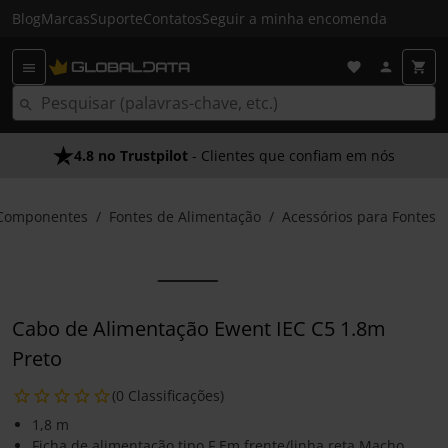
Blog
Marcas
Suporte
Contatos
Seguir a minha encomenda
4.8 no Trustpilot
- Clientes que confiam em nós
Componentes
Fontes de Alimentação
Acessórios para Fontes
Cabo de Alimentação Ewent IEC C5 1.8m
Preto
(0 Classificações)
1,8 m
Ficha de alimentação tipo F Em frente/linha reta Macho