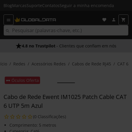
Blog
Marcas
Suporte
Contatos
Seguir a minha encomenda
4.8 no Trustpilot
- Clientes que confiam em nós
ício
Redes
Acessórios Redes
Cabos de Rede RJ45
CAT 6
🕶️ Óculos Oferta
Cabo de Rede Ewent IM1025 Patch Cable CAT
6 UTP 5m Azul
(0 Classificações)
Comprimento: 5 metros
Categoria: Cat6