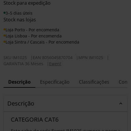
Stock para expedição
3–5 dias úteis
Stock nas lojas
Loja Porto - Por encomenda
Loja Lisboa - Por encomenda
Loja Sintra / Cascais - Por encomenda
SKU
IM1025
|
EAN
8056045870704
|
MPN
IM1025
|
GARANTIA 36 Meses
|
Ewent
Descrição
Especificação
Classificações
Conf
Descrição
CATEGORIA CAT6
Este cabo de rede Ewent IM1025 cumpre a norma