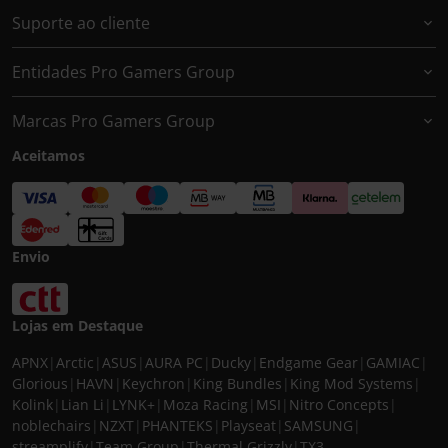
Suporte ao cliente
Entidades Pro Gamers Group
Marcas Pro Gamers Group
Aceitamos
Envio
Lojas em Destaque
APNX
|
Arctic
|
ASUS
|
AURA PC
|
Ducky
|
Endgame Gear
|
GAMIAC
|
Glorious
|
HAVN
|
Keychron
|
King Bundles
|
King Mod Systems
|
Kolink
|
Lian Li
|
LYNK+
|
Moza Racing
|
MSI
|
Nitro Concepts
|
noblechairs
|
NZXT
|
PHANTEKS
|
Playseat
|
SAMSUNG
|
streamplify
|
Team Group
|
Thermal Grizzly
|
TX3