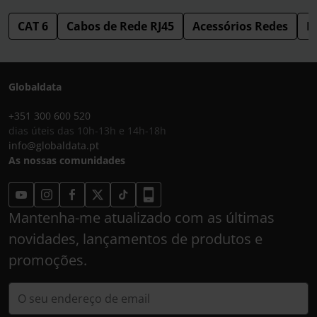
CAT 6
Cabos de Rede RJ45
Acessórios Redes
R
Globaldata
+351 300 600 520
dias úteis das 10h-13h e 14h-18h
info@globaldata.pt
As nossas comunidades
Mantenha-me atualizado com as últimas
novidades, lançamentos de produtos e
promoções.