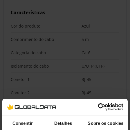
Características
Cor do produto
Azul
Comprimento do cabo
5 m
Categoria do cabo
Cat6
Isolamento do cabo
U/UTP (UTP)
Conetor 1
RJ-45
Conetor 2
RJ-45
Género do conetor 1
Macho
Género do conetor 2
Macho
Consentir
Detalhes
Sobre os cookies