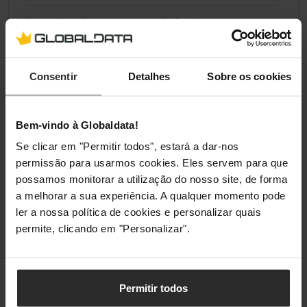
Forma do cabo
Redondo
Tipo de condutor
Bloqueados
Consentir
Detalhes
Sobre os cookies
Material condutor
Cobre
Tamanho wire AWG
32
Bem-vindo à Globaldata!
Se clicar em "Permitir todos", estará a dar-nos
Conteúdo da embalagem
permissão para usarmos cookies. Eles servem para que
possamos monitorar a utilização do nosso site, de forma
Quantidade por conjunto
1 unidade(s)
a melhorar a sua experiência. A qualquer momento pode
ler a nossa política de cookies e personalizar quais
permite, clicando em "Personalizar".
Classificações
Permitir todos