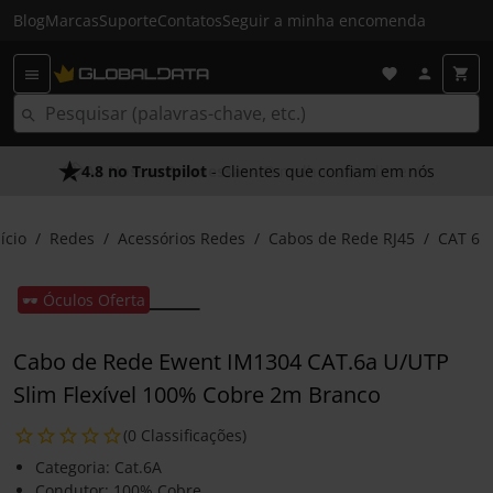
Blog
Marcas
Suporte
Contatos
Seguir a minha encomenda
4.8 no Trustpilot
- Clientes que confiam em nós
ício
Redes
Acessórios Redes
Cabos de Rede RJ45
CAT 6
🕶️ Óculos Oferta
Cabo de Rede Ewent IM1304 CAT.6a U/UTP
Slim Flexível 100% Cobre 2m Branco
(0 Classificações)
Categoria: Cat.6A
Condutor: 100% Cobre