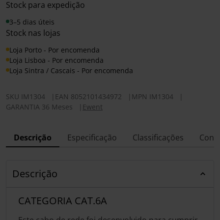
Stock para expedição
3–5 dias úteis
Stock nas lojas
Loja Porto - Por encomenda
Loja Lisboa - Por encomenda
Loja Sintra / Cascais - Por encomenda
SKU
IM1304
|
EAN
8052101434972
|
MPN
IM1304
|
GARANTIA 36 Meses
|
Ewent
Descrição
Especificação
Classificações
Conf
Descrição
CATEGORIA CAT.6A
Este cabo de rede foi desenvolvido para cumprir