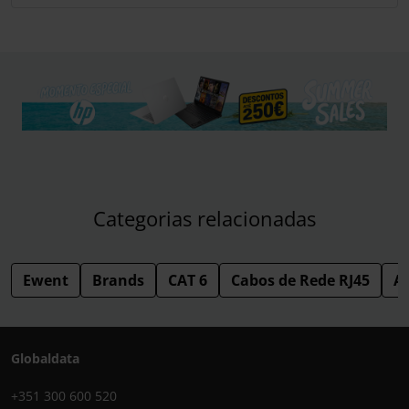
Categorias relacionadas
Ewent
Brands
CAT 6
Cabos de Rede RJ45
Ac
Globaldata
+351 300 600 520