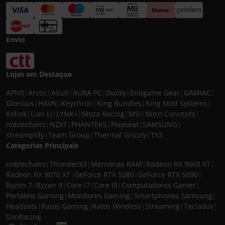
Envio
Lojas em Destaque
APNX
|
Arctic
|
ASUS
|
AURA PC
|
Ducky
|
Endgame Gear
|
GAMIAC
|
Glorious
|
HAVN
|
Keychron
|
King Bundles
|
King Mod Systems
|
Kolink
|
Lian Li
|
LYNK+
|
Moza Racing
|
MSI
|
Nitro Concepts
|
noblechairs
|
NZXT
|
PHANTEKS
|
Playseat
|
SAMSUNG
|
streamplify
|
Team Group
|
Thermal Grizzly
|
TX3
Categorias Principais
noblechairs
|
ThunderX3
|
Memórias RAM
|
Radeon RX 9060 XT
|
Radeon RX 9070 XT
|
GeForce RTX 5080
|
GeForce RTX 5090
|
Ryzen 7
|
Ryzen 9
|
Core i7
|
Core i9
|
Computadores Gamer
|
Portáteis Gaming
|
Monitores Gaming
|
Smartphones Samsung
|
Headsets
|
Ratos Gaming
|
Ratos Wireless
|
Streaming
|
Teclados
|
SimRacing