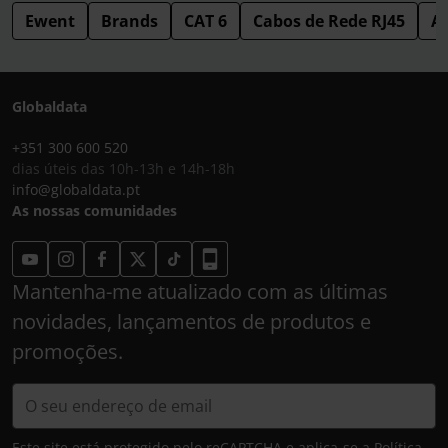
Ewent
Brands
CAT 6
Cabos de Rede RJ45
Ac
Globaldata
+351 300 600 520
dias úteis das 10h-13h e 14h-18h
info@globaldata.pt
As nossas comunidades
Mantenha-me atualizado com as últimas
novidades, lançamentos de produtos e
promoções.
Este site está protegido pelo reCAPTCHA e aplica-se a
Política