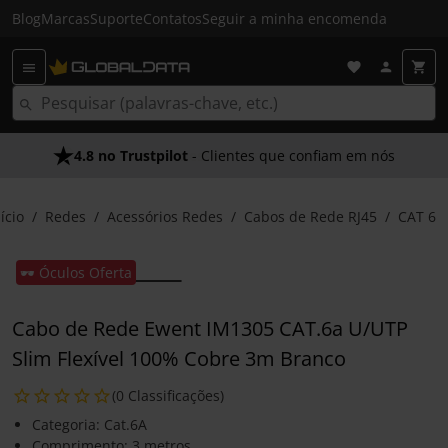
Blog
Marcas
Suporte
Contatos
Seguir a minha encomenda
4.8 no Trustpilot
- Clientes que confiam em nós
ício
Redes
Acessórios Redes
Cabos de Rede RJ45
CAT 6
🕶️ Óculos Oferta
Cabo de Rede Ewent IM1305 CAT.6a U/UTP
Slim Flexível 100% Cobre 3m Branco
(0 Classificações)
Categoria: Cat.6A
Comprimento: 3 metros