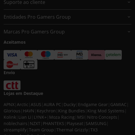
Suporte ao cliente
Entidades Pro Gamers Group
Marcas Pro Gamers Group
Aceitamos
Envio
Lojas em Destaque
APNX
|
Arctic
|
ASUS
|
AURA PC
|
Ducky
|
Endgame Gear
|
GAMIAC
|
Glorious
|
HAVN
|
Keychron
|
King Bundles
|
King Mod Systems
|
Kolink
|
Lian Li
|
LYNK+
|
Moza Racing
|
MSI
|
Nitro Concepts
|
noblechairs
|
NZXT
|
PHANTEKS
|
Playseat
|
SAMSUNG
|
streamplify
|
Team Group
|
Thermal Grizzly
|
TX3