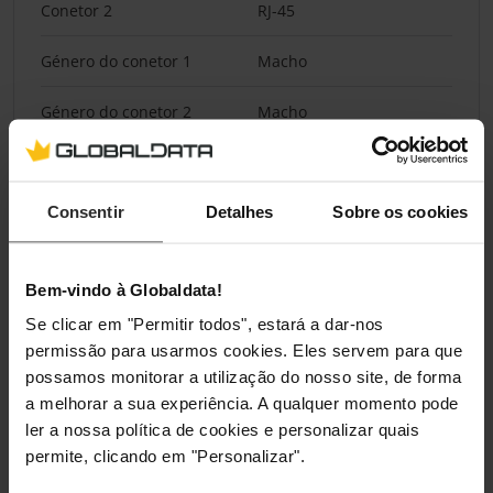
Conetor 2
RJ-45
Género do conetor 1
Macho
Género do conetor 2
Macho
Material de revestimento
Policloreto de vinil (PVC)
Consentir
Detalhes
Sobre os cookies
Forma do cabo
Redondo
Tipo de condutor
Bloqueados
Bem-vindo à Globaldata!
Material condutor
Cobre
Se clicar em "Permitir todos", estará a dar-nos
permissão para usarmos cookies. Eles servem para que
Tamanho wire AWG
32
possamos monitorar a utilização do nosso site, de forma
a melhorar a sua experiência. A qualquer momento pode
ler a nossa política de cookies e personalizar quais
Conteúdo da embalagem
permite, clicando em "Personalizar".
Quantidade por conjunto
1 unidade(s)