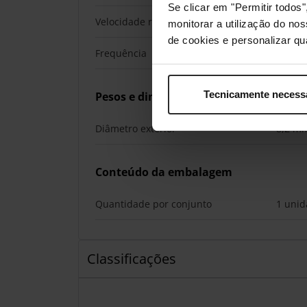
Se clicar em "Permitir todo
Velocidade real de transferência
40000 
monitorar a utilização do no
de cookies e personalizar qu
Frequência
2000 
Tecnicamente necess
Pesos e dimensões
Diâmetro exterior
8,2 m
Conteúdo da embalagem
Quantidade por conjunto
1 unid
Classificações