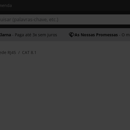
omenda
Klarna
- Paga até 3x sem juros
As Nossas Promessas
- O melhor at
ede RJ45
CAT 8.1