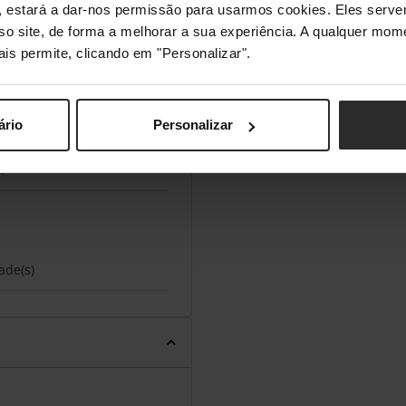
s", estará a dar-nos permissão para usarmos cookies. Eles ser
Mbit/s
sso site, de forma a melhorar a sua experiência. A qualquer mome
ais permite, clicando em "Personalizar".
MHz
ário
Personalizar
m
ade(s)