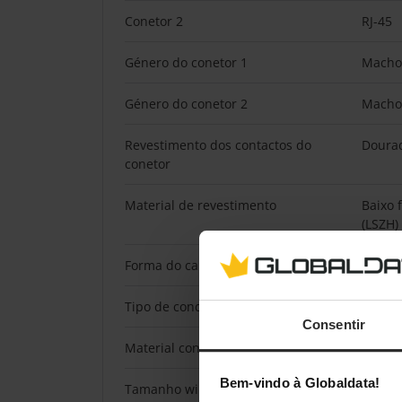
Conetor 2
RJ-45
Género do conetor 1
Macho
Género do conetor 2
Macho
Revestimento dos contactos do
Doura
conetor
Material de revestimento
Baixo 
(LSZH)
Forma do cabo
Redon
Tipo de condutor
Bloqu
Consentir
Material condutor
Cobre
Bem-vindo à Globaldata!
Tamanho wire AWG
26/7