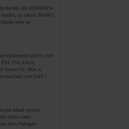
a de banda até 2000MHZ e
e dados, os cabos 26AWG
ocidade sem se
L
 perfeitamente assim com
 PS3, PS4, X-box,
il, Smart TV, iMac e
Compatível com Cat7 /
eção fiável contra
 são feitos sem
oke Zero Halogen