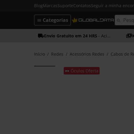
Blog
Marcas
Suporte
Contatos
Seguir a minha enc
Categorias
Envio Gratuito em 24 HRS
- Acima dos 50€
Início
Redes
Acessórios Redes
Cabos de R
🕶️ Óculos Oferta