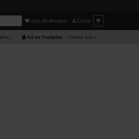
Lista de desejos
Conta
endimento
4.8 no Trustpilot
- Clientes que confiam em nós