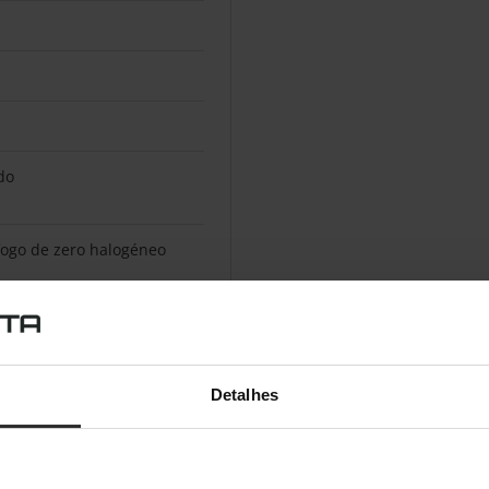
do
fogo de zero halogéneo
do
eados
Detalhes