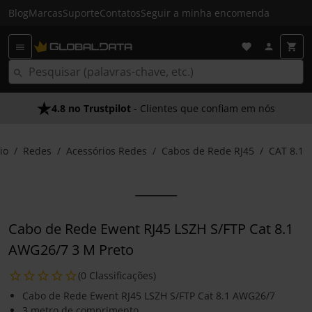
Blog
Marcas
Suporte
Contatos
Seguir a minha encomenda
4.8 no Trustpilot
- Clientes que confiam em nós
io
Redes
Acessórios Redes
Cabos de Rede RJ45
CAT 8.1
Cabo de Rede Ewent RJ45 LSZH S/FTP Cat 8.1
AWG26/7 3 M Preto
(0 Classificações)
Cabo de Rede Ewent RJ45 LSZH S/FTP Cat 8.1 AWG26/7
3 metro de comprimento