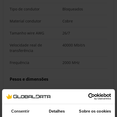
Tipo de condutor
Bloqueados
Material condutor
Cobre
Tamanho wire AWG
26/7
Velocidade real de
40000 Mbit/s
transferência
Frequência
2000 MHz
Pesos e dimensões
Diâmetro exterior
8,2 mm
Conteúdo da embalagem
Consentir
Detalhes
Sobre os cookies