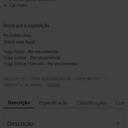
Cor Preto
Stock para expedição
3–5 dias úteis
Stock nas lojas
Loja Porto - Por encomenda
Loja Lisboa - Por encomenda
Loja Sintra / Cascais - Por encomenda
SKU
IM1191
|
EAN
8032958180239
|
MPN
IM1191
|
GARANTIA 36 Meses
|
Ewent
Descrição
Especificação
Classificações
Conf
Descrição