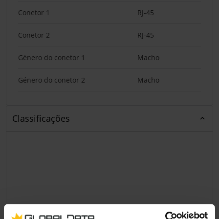
Conetor 1
RJ-45
Conetor 2
RJ-45
Género do conetor 1
Macho
Género do conetor 2
Macho
Classificações