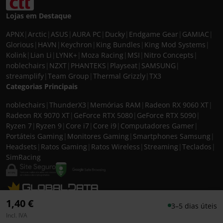
Lojas em Destaque
APNX
|
Arctic
|
ASUS
|
AURA PC
|
Ducky
|
Endgame Gear
|
GAMIAC
|
Glorious
|
HAVN
|
Keychron
|
King Bundles
|
King Mod Systems
|
Kolink
|
Lian Li
|
LYNK+
|
Moza Racing
|
MSI
|
Nitro Concepts
|
noblechairs
|
NZXT
|
PHANTEKS
|
Playseat
|
SAMSUNG
|
streamplify
|
Team Group
|
Thermal Grizzly
|
TX3
Categorias Principais
noblechairs
|
ThunderX3
|
Memórias RAM
|
Radeon RX 9060 XT
|
Radeon RX 9070 XT
|
GeForce RTX 5080
|
GeForce RTX 5090
|
Ryzen 7
|
Ryzen 9
|
Core i7
|
Core i9
|
Computadores Gamer
|
Portáteis Gaming
|
Monitores Gaming
|
Smartphones Samsung
|
Headsets
|
Ratos Gaming
|
Ratos Wireless
|
Streaming
|
Teclados
|
SimRacing
© 2026 CASEKING IBERIA. TODOS OS DIREITOS RESERVADOS. IVA incluído à
1,40 €
3–5 dias úteis
taxa em vigor para todos os produtos. As fotos apresentadas podem não
Incl. IVA
corresponder às configurações descritas. Preços e especificações sujeitos a