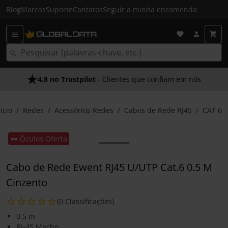
Blog
Marcas
Suporte
Contatos
Seguir a minha encomenda
4.8 no Trustpilot
As Nossas Promessas
- Clientes que confiam em nós
- O melhor atendimento
ício
Redes
Acessórios Redes
Cabos de Rede RJ45
CAT 6
🕶️ Óculos Oferta
Cabo de Rede Ewent RJ45 U/UTP Cat.6 0.5 M
Cinzento
(0 Classificações)
0,5 m
RJ-45 Macho