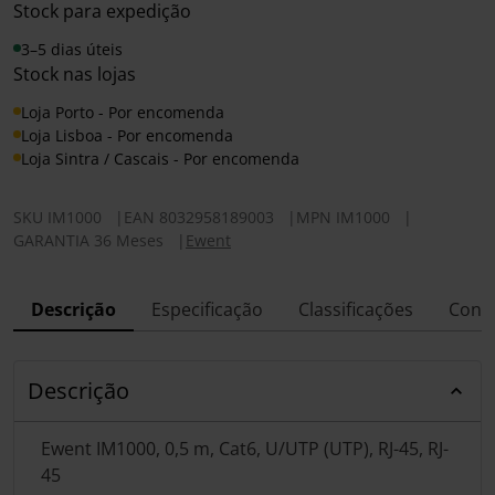
Stock para expedição
3–5 dias úteis
Stock nas lojas
Loja Porto - Por encomenda
Loja Lisboa - Por encomenda
Loja Sintra / Cascais - Por encomenda
SKU
IM1000
|
EAN
8032958189003
|
MPN
IM1000
|
GARANTIA 36 Meses
|
Ewent
Descrição
Especificação
Classificações
Conf
Descrição
Ewent IM1000, 0,5 m, Cat6, U/UTP (UTP), RJ-45, RJ-
45