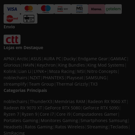
Envio
Lojas em Destaque
APNX
|
Arctic
|
ASUS
|
AURA PC
|
Ducky
|
Endgame Gear
|
GAMIAC
|
Glorious
|
HAVN
|
Keychron
|
King Bundles
|
King Mod Systems
|
Kolink
|
Lian Li
|
LYNK+
|
Moza Racing
|
MSI
|
Nitro Concepts
|
noblechairs
|
NZXT
|
PHANTEKS
|
Playseat
|
SAMSUNG
|
streamplify
|
Team Group
|
Thermal Grizzly
|
TX3
Categorias Principais
noblechairs
|
ThunderX3
|
Memórias RAM
|
Radeon RX 9060 XT
|
Radeon RX 9070 XT
|
GeForce RTX 5080
|
GeForce RTX 5090
|
Ryzen 7
|
Ryzen 9
|
Core i7
|
Core i9
|
Computadores Gamer
|
Portáteis Gaming
|
Monitores Gaming
|
Smartphones Samsung
|
Headsets
|
Ratos Gaming
|
Ratos Wireless
|
Streaming
|
Teclados
|
SimRacing