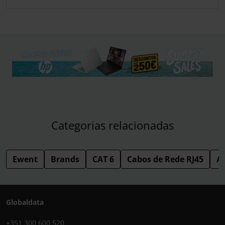
Categorias relacionadas
Ewent
Brands
CAT 6
Cabos de Rede RJ45
Ac
Globaldata
+351 300 600 520