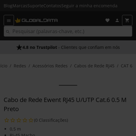
Blog
Marcas
Suporte
Contatos
Seguir a minha encomenda
4.8 no Trustpilot
- Clientes que confiam em nós
ício
Redes
Acessórios Redes
Cabos de Rede RJ45
CAT 6
Cabo de Rede Ewent RJ45 U/UTP Cat.6 0.5 M
Preto
(0 Classificações)
0,5 m
RJ-45 Macho