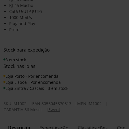
RJ-45 Macho
Cat6 U/UTP (UTP)
1000 Mbit/s
Plug and Play
Preto
Stock para expedição
3 em stock
Stock nas lojas
Loja Porto - Por encomenda
Loja Lisboa - Por encomenda
Loja Sintra / Cascais - 3 em stock
SKU
IM1002
|
EAN
8056045870513
|
MPN
IM1002
|
GARANTIA 36 Meses
|
Ewent
Descrição
Especificação
Classificações
Conf