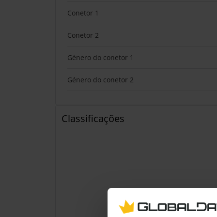
Conetor 1
Conetor 2
Género do conetor 1
Género do conetor 2
Classificações