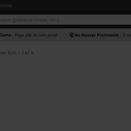
omenda
Klarna
- Paga até 3x sem juros
As Nossas Promessas
- O melhor at
ede RJ45
CAT 6