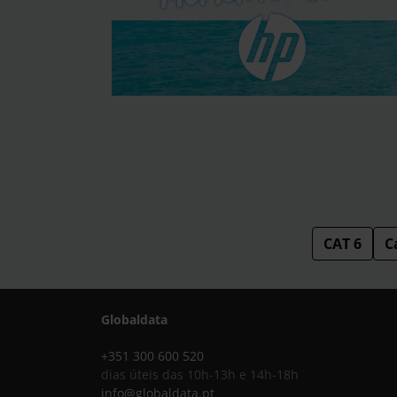
CAT 6
C
Globaldata
+351 300 600 520
dias úteis das 10h-13h e 14h-18h
info@globaldata.pt