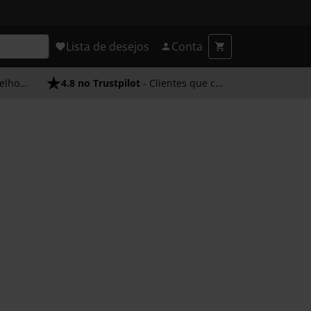
Lista de desejos
Conta
endimento
4.8 no Trustpilot
- Clientes que confiam em nós