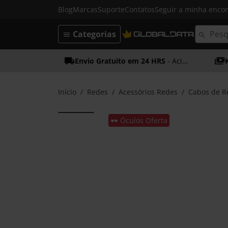
Blog
Marcas
Suporte
Contatos
Seguir a minha enc
Categorias
Envio Gratuito em 24 HRS
- Acima dos 50€
Início
Redes
Acessórios Redes
Cabos de R
🕶️ Óculos Oferta