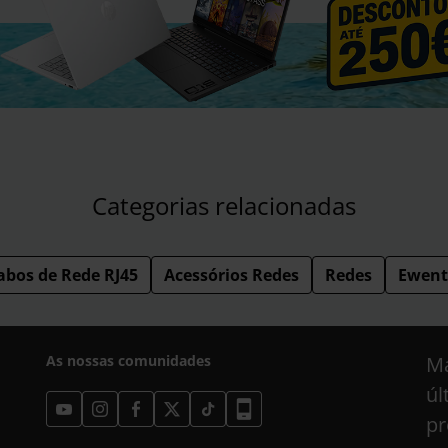
Categorias relacionadas
abos de Rede RJ45
Acessórios Redes
Redes
Ewent
As nossas comunidades
Ma
úl
pr