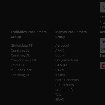
Est
a
P
Goo
Entidades Pro Gamers
Marcas Pro Gamers
Ac
Group
Group
Globaldata PT
Aerocool
Caseking ES
APNX
Caseking DE
Ducky
En
Overclockers UK
Endgame Gear
o
Jimms FI
GAMIAC
PC Case Gear
HAVN
Caseking HU
Kolink
Nitro Concepts
noblechairs
 e
Streamplify
TX3
8PACK