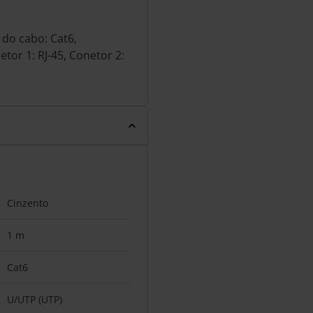
do cabo: Cat6,
tor 1: RJ-45, Conetor 2:
Cinzento
1 m
Cat6
U/UTP (UTP)