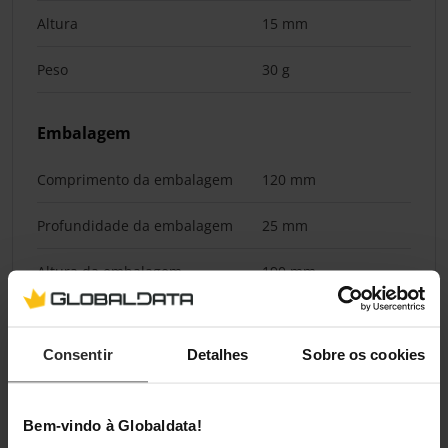
Altura
15 mm
Peso
30 g
Embalagem
Comprimento da embalagem
120 mm
Profundidade da embalagem
25 mm
Altura da embalagem
190 mm
Peso da embalagem
35 g
Consentir
Detalhes
Sobre os cookies
Classificações
Bem-vindo à Globaldata!