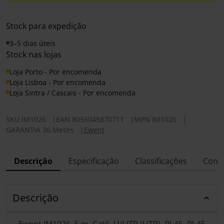
Stock para expedição
3–5 dias úteis
Stock nas lojas
Loja Porto - Por encomenda
Loja Lisboa - Por encomenda
Loja Sintra / Cascais - Por encomenda
SKU
IM1026
|
EAN
8056045870711
|
MPN
IM1026
|
GARANTIA 36 Meses
|
Ewent
Descrição
Especificação
Classificações
Conf
Descrição
Ewent IM1026, 5 m, Cat6, U/UTP (UTP), RJ-45, RJ-45