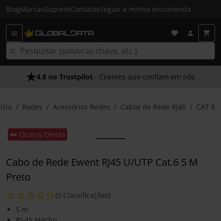
Blog
Marcas
Suporte
Contatos
Seguir a minha encomenda
4.8 no Trustpilot
- Clientes que confiam em nós
ício
Redes
Acessórios Redes
Cabos de Rede RJ45
CAT 6
🕶️ Óculos Oferta
Cabo de Rede Ewent RJ45 U/UTP Cat.6 5 M
Preto
(0 Classificações)
5 m
RJ-45 Macho