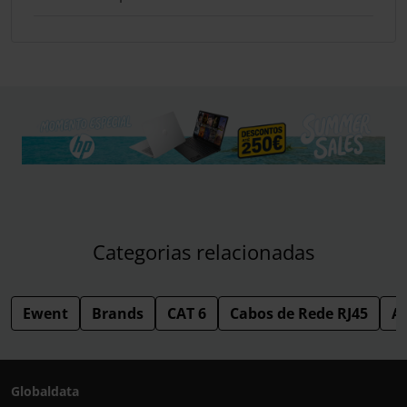
Categorias relacionadas
Ewent
Brands
CAT 6
Cabos de Rede RJ45
Ac
Globaldata