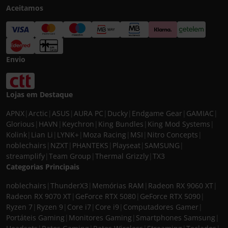
Aceitamos
Envio
Lojas em Destaque
APNX
|
Arctic
|
ASUS
|
AURA PC
|
Ducky
|
Endgame Gear
|
GAMIAC
|
Glorious
|
HAVN
|
Keychron
|
King Bundles
|
King Mod Systems
|
Kolink
|
Lian Li
|
LYNK+
|
Moza Racing
|
MSI
|
Nitro Concepts
|
noblechairs
|
NZXT
|
PHANTEKS
|
Playseat
|
SAMSUNG
|
streamplify
|
Team Group
|
Thermal Grizzly
|
TX3
Categorias Principais
noblechairs
|
ThunderX3
|
Memórias RAM
|
Radeon RX 9060 XT
|
Radeon RX 9070 XT
|
GeForce RTX 5080
|
GeForce RTX 5090
|
Ryzen 7
|
Ryzen 9
|
Core i7
|
Core i9
|
Computadores Gamer
|
Portáteis Gaming
|
Monitores Gaming
|
Smartphones Samsung
|