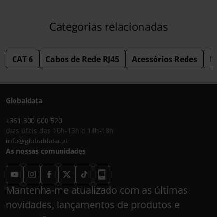
Categorias relacionadas
CAT 6
Cabos de Rede RJ45
Acessórios Redes
R
Globaldata
+351 300 600 520
dias úteis das 10h-13h e 14h-18h
info@globaldata.pt
As nossas comunidades
Mantenha-me atualizado com as últimas
novidades, lançamentos de produtos e