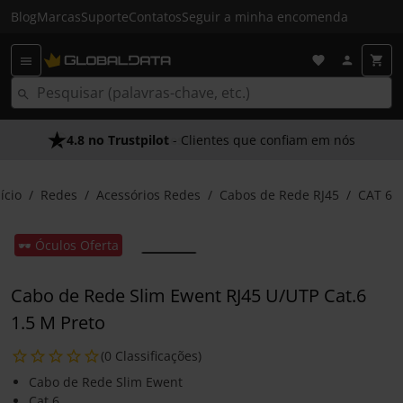
Blog
Marcas
Suporte
Contatos
Seguir a minha encomenda
4.8 no Trustpilot
- Clientes que confiam em nós
ício
Redes
Acessórios Redes
Cabos de Rede RJ45
CAT 6
🕶️ Óculos Oferta
Cabo de Rede Slim Ewent RJ45 U/UTP Cat.6
1.5 M Preto
(0 Classificações)
Cabo de Rede Slim Ewent
Cat 6