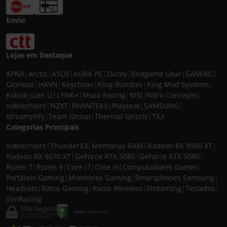
Envio
Lojas em Destaque
APNX
|
Arctic
|
ASUS
|
AURA PC
|
Ducky
|
Endgame Gear
|
GAMIAC
|
Glorious
|
HAVN
|
Keychron
|
King Bundles
|
King Mod Systems
|
Kolink
|
Lian Li
|
LYNK+
|
Moza Racing
|
MSI
|
Nitro Concepts
|
noblechairs
|
NZXT
|
PHANTEKS
|
Playseat
|
SAMSUNG
|
streamplify
|
Team Group
|
Thermal Grizzly
|
TX3
Categorias Principais
noblechairs
|
ThunderX3
|
Memórias RAM
|
Radeon RX 9060 XT
|
Radeon RX 9070 XT
|
GeForce RTX 5080
|
GeForce RTX 5090
|
Ryzen 7
|
Ryzen 9
|
Core i7
|
Core i9
|
Computadores Gamer
|
Portáteis Gaming
|
Monitores Gaming
|
Smartphones Samsung
|
Headsets
|
Ratos Gaming
|
Ratos Wireless
|
Streaming
|
Teclados
|
SimRacing