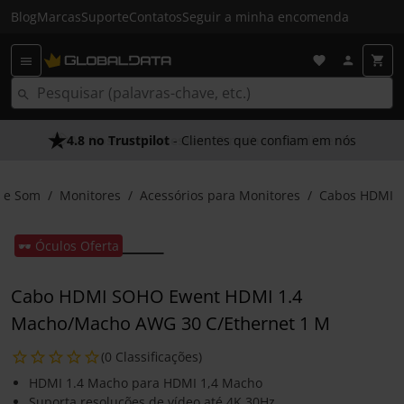
Blog
Marcas
Suporte
Contatos
Seguir a minha encomenda
4.8 no Trustpilot
As Nossas Promessas
- Clientes que confiam em nós
- O melhor atendimento
 e Som
Monitores
Acessórios para Monitores
Cabos HDMI
🕶️ Óculos Oferta
Cabo HDMI SOHO Ewent HDMI 1.4
Macho/Macho AWG 30 C/Ethernet 1 M
(0 Classificações)
HDMI 1.4 Macho para HDMI 1,4 Macho
Suporta resoluções de vídeo até 4K 30Hz