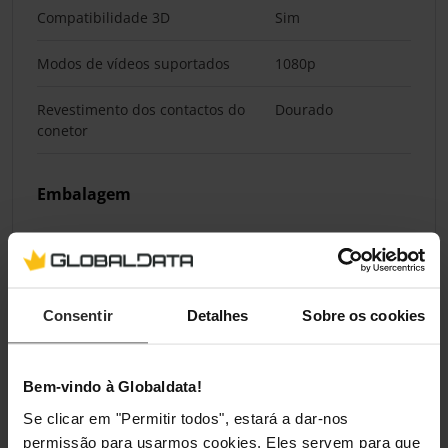
Compatibilidade 3D
Sim
Modos de vídeos suportados
1080p
Revestimento dos contactos do
Dourado
conetor
Embalagem
Quantidade por conjunto
1 unidade(s)
Consentir
Detalhes
Sobre os cookies
Classificações
Bem-vindo à Globaldata!
Se clicar em "Permitir todos", estará a dar-nos
permissão para usarmos cookies. Eles servem para que