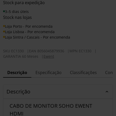
Stock para expedição
3–5 dias úteis
Stock nas lojas
Loja Porto - Por encomenda
Loja Lisboa - Por encomenda
Loja Sintra / Cascais - Por encomenda
SKU
EC1330
|
EAN
8056045879936
|
MPN
EC1330
|
GARANTIA 60 Meses
|
Ewent
Descrição
Especificação
Classificações
Conf
Descrição
CABO DE MONITOR SOHO EWENT
HDMI