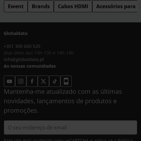
Ewent
Brands
Cabos HDMI
Acessórios para 
Globaldata
+351 300 600 520
dias úteis das 10h-13h e 14h-18h
info@globaldata.pt
As nossas comunidades
Mantenha-me atualizado com as últimas
novidades, lançamentos de produtos e
promoções.
Este site está protegido pelo reCAPTCHA e aplica-se a
Política