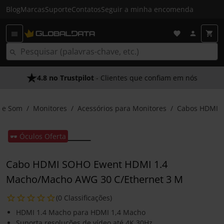
Blog
Marcas
Suporte
Contatos
Seguir a minha encomenda
4.8 no Trustpilot
- Clientes que confiam em nós
 e Som
Monitores
Acessórios para Monitores
Cabos HDMI
🕶️ Óculos Oferta
Cabo HDMI SOHO Ewent HDMI 1.4
Macho/Macho AWG 30 C/Ethernet 3 M
(0 Classificações)
HDMI 1.4 Macho para HDMI 1,4 Macho
Suporta resoluções de vídeo até 4K 30Hz