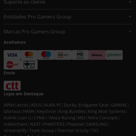
Suporte ao cliente
Entidades Pro Gamers Group
Marcas Pro Gamers Group
Aceitamos
Envio
Lojas em Destaque
APNX
|
Arctic
|
ASUS
|
AURA PC
|
Ducky
|
Endgame Gear
|
GAMIAC
|
Glorious
|
HAVN
|
Keychron
|
King Bundles
|
King Mod Systems
|
Kolink
|
Lian Li
|
LYNK+
|
Moza Racing
|
MSI
|
Nitro Concepts
|
noblechairs
|
NZXT
|
PHANTEKS
|
Playseat
|
SAMSUNG
|
streamplify
|
Team Group
|
Thermal Grizzly
|
TX3