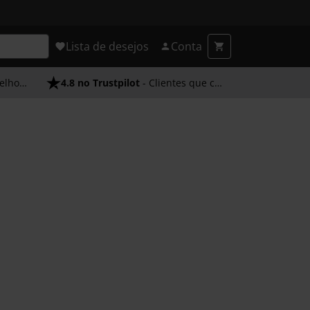
Lista de desejos
Conta
endimento
4.8 no Trustpilot
- Clientes que confiam em nós