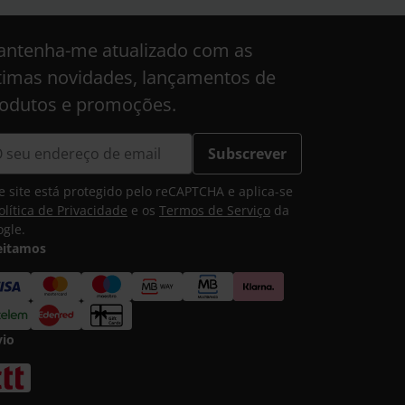
ntenha-me atualizado com as
timas novidades, lançamentos de
odutos e promoções.
Subscrever
e site está protegido pelo reCAPTCHA e aplica-se
olítica de Privacidade
e os
Termos de Serviço
da
gle.
eitamos
vio