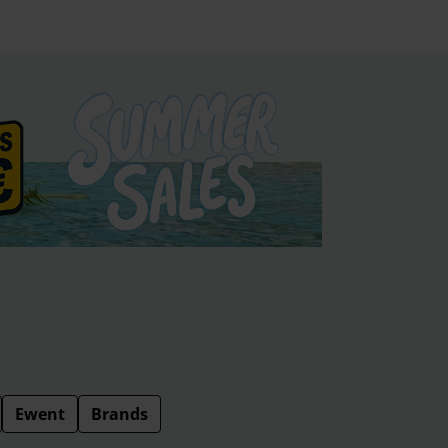
Ewent
Brands