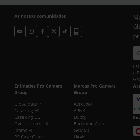
As nossas comunidades
Ma
úl
pr
Est
a
P
Goo
Entidades Pro Gamers
Marcas Pro Gamers
Ac
Group
Group
Globaldata PT
Aerocool
Caseking ES
APNX
Caseking DE
Ducky
En
Overclockers UK
Endgame Gear
o
Jimms FI
GAMIAC
PC Case Gear
HAVN