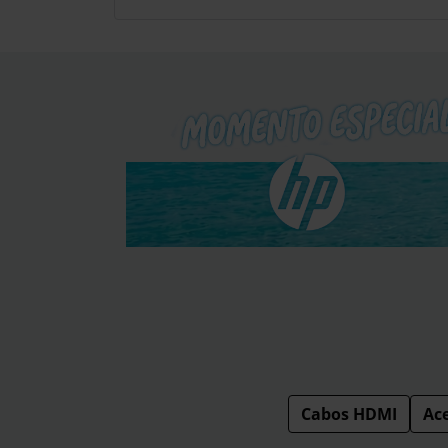
Cabos HDMI
Ace