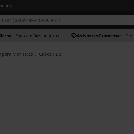
omenda
Klarna
- Paga até 3x sem juros
As Nossas Promessas
- O melhor at
s para Monitores
Cabos HDMI