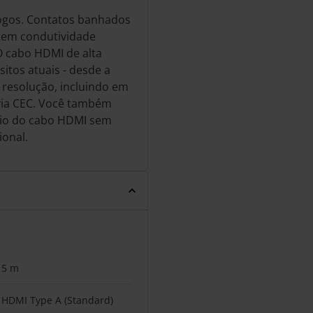
jogos. Contatos banhados
ntem condutividade
 cabo HDMI de alta
itos atuais - desde a
resolução, incluindo em
 via CEC. Você também
meio do cabo HDMI sem
ional.
5 m
HDMI Type A (Standard)