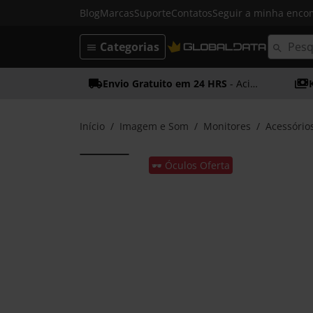
Blog
Marcas
Suporte
Contatos
Seguir a minha enc
Categorias
Envio Gratuito em 24 HRS
- Acima dos 50€
Início
Imagem e Som
Monitores
Acessório
🕶️ Óculos Oferta