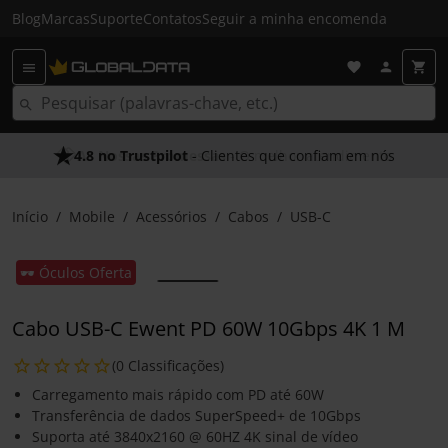
Blog
Marcas
Suporte
Contatos
Seguir a minha encomenda
4.8 no Trustpilot
- Clientes que confiam em nós
Início
Mobile
Acessórios
Cabos
USB-C
🕶️ Óculos Oferta
Cabo USB-C Ewent PD 60W 10Gbps 4K 1 M
(0 Classificações)
Carregamento mais rápido com PD até 60W
Transferência de dados SuperSpeed+ de 10Gbps
Suporta até 3840x2160 @ 60HZ 4K sinal de vídeo