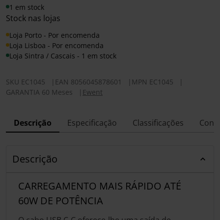
1 em stock
Stock nas lojas
Loja Porto - Por encomenda
Loja Lisboa - Por encomenda
Loja Sintra / Cascais - 1 em stock
SKU
EC1045
|
EAN
8056045878601
|
MPN
EC1045
|
GARANTIA 60 Meses
|
Ewent
Descrição
Especificação
Classificações
Conf
Descrição
CARREGAMENTO MAIS RÁPIDO ATÉ
60W DE POTÊNCIA
O cabo USB C-C oferece-lhe uma saída de