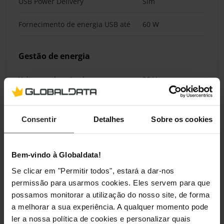
USB Power Delivery
Sim
Fornecimento de energia USB até
60 W
Gestão de energia
Voltagem da entrada
20 V
Corrente de entrada (máx.)
3 A
Consentir
Detalhes
Sobre os cookies
Pesos e dimensões
Bem-vindo à Globaldata!
Comprimento do cabo
1 m
Se clicar em "Permitir todos", estará a dar-nos
permissão para usarmos cookies. Eles servem para que
Embalagem
possamos monitorar a utilização do nosso site, de forma
a melhorar a sua experiência. A qualquer momento pode
Tipo de embalagem
Plástico de bolhas
ler a nossa política de cookies e personalizar quais