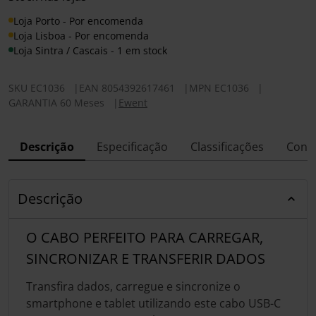
Loja Porto - Por encomenda
Loja Lisboa - Por encomenda
Loja Sintra / Cascais - 1 em stock
SKU
EC1036
|
EAN
8054392617461
|
MPN
EC1036
|
GARANTIA 60 Meses
|
Ewent
Descrição
Especificação
Classificações
Conf
Descrição
O CABO PERFEITO PARA CARREGAR,
SINCRONIZAR E TRANSFERIR DADOS
Transfira dados, carregue e sincronize o
smartphone e tablet utilizando este cabo USB-C