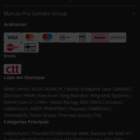
Marcas Pro Gamers Group
Aceitamos
Envio
Lojas em Destaque
APNX
|
Arctic
|
ASUS
|
AURA PC
|
Ducky
|
Endgame Gear
|
GAMIAC
|
Glorious
|
HAVN
|
Keychron
|
King Bundles
|
King Mod Systems
|
Kolink
|
Lian Li
|
LYNK+
|
Moza Racing
|
MSI
|
Nitro Concepts
|
noblechairs
|
NZXT
|
PHANTEKS
|
Playseat
|
SAMSUNG
|
streamplify
|
Team Group
|
Thermal Grizzly
|
TX3
Categorias Principais
noblechairs
|
ThunderX3
|
Memórias RAM
|
Radeon RX 9060 XT
|
Radeon RX 9070 XT
|
GeForce RTX 5080
|
GeForce RTX 5090
|