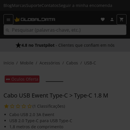
Blog
Marcas
Suporte
Contatos
Seguir a minha encomenda
4.8 no Trustpilot
- Clientes que confiam em nós
Início
Mobile
Acessórios
Cabos
USB-C
🕶️ Óculos Oferta
Cabo USB Ewent Type-C > Type-C 1.8 M
(1 Classificações)
Cabo USB 2.0 3A Ewent
USB 2.0 Type-C para USB Type-C
1,8 metros de comprimento