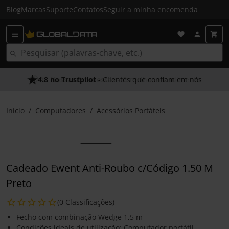
Blog
Marcas
Suporte
Contatos
Seguir a minha encomenda
4.8 no Trustpilot
As Nossas Promessas
- Clientes que confiam em nós
- O melhor atendimento
Início
Computadores
Acessórios Portáteis
Cadeado Ewent Anti-Roubo c/Código 1.50 M
Preto
(0 Classificações)
Fecho com combinação Wedge 1,5 m
Condições ideais de utilização: Computador portátil