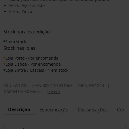
Ferro, Aço zincado
Preto, Zinco
Stock para expedição
1 em stock
Stock nas lojas
Loja Porto - Por encomenda
Loja Lisboa - Por encomenda
Loja Sintra / Cascais - 1 em stock
SKU
EW1243
|
EAN
8052101431568
|
MPN
EW1243
|
GARANTIA 60 Meses
|
Ewent
Descrição
Especificação
Classificações
Conf