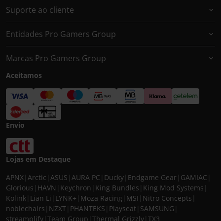
Suporte ao cliente
Entidades Pro Gamers Group
Marcas Pro Gamers Group
Aceitamos
Envio
Lojas em Destaque
APNX
|
Arctic
|
ASUS
|
AURA PC
|
Ducky
|
Endgame Gear
|
GAMIAC
|
Glorious
|
HAVN
|
Keychron
|
King Bundles
|
King Mod Systems
|
Kolink
|
Lian Li
|
LYNK+
|
Moza Racing
|
MSI
|
Nitro Concepts
|
noblechairs
|
NZXT
|
PHANTEKS
|
Playseat
|
SAMSUNG
|
streamplify
|
Team Group
|
Thermal Grizzly
|
TX3