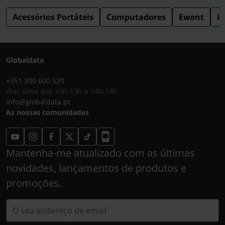
Acessórios Portáteis
Computadores
Ewent
B
Globaldata
+351 300 600 520
dias úteis das 10h-13h e 14h-18h
info@globaldata.pt
As nossas comunidades
Mantenha-me atualizado com as últimas
novidades, lançamentos de produtos e
promoções.