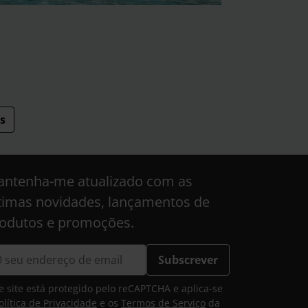
s
ntenha-me atualizado com as
timas novidades, lançamentos de
odutos e promoções.
Subscrever
e site está protegido pelo reCAPTCHA e aplica-se
olítica de Privacidade
e os
Termos de Serviço
da