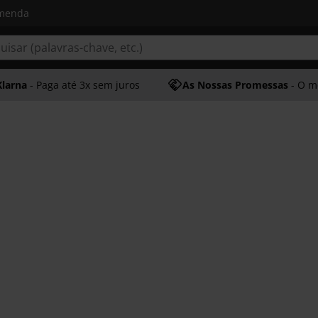
omenda
Klarna
- Paga até 3x sem juros
As Nossas Promessas
- O melhor at