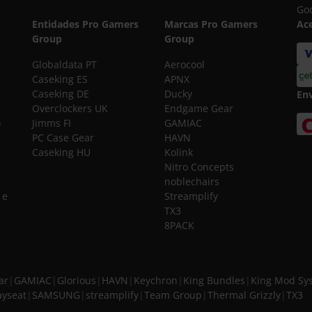
Goo
Entidades Pro Gamers
Marcas Pro Gamers
Ac
Group
Group
Globaldata PT
Aerocool
Caseking ES
APNX
Caseking DE
Ducky
En
Overclockers UK
Endgame Gear
o
Jimms FI
GAMIAC
PC Case Gear
HAVN
Caseking HU
Kolink
Nitro Concepts
noblechairs
 e
Streamplify
TX3
8PACK
ar
|
GAMIAC
|
Glorious
|
HAVN
|
Keychron
|
King Bundles
|
King Mod Sy
ayseat
|
SAMSUNG
|
streamplify
|
Team Group
|
Thermal Grizzly
|
TX3