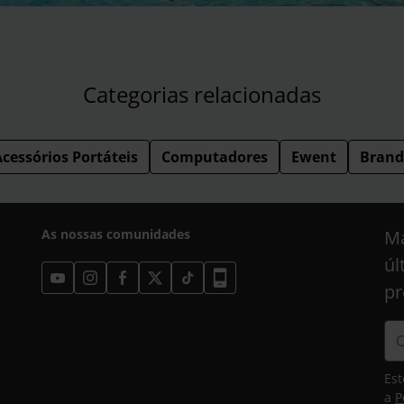
Categorias relacionadas
Acessórios Portáteis
Computadores
Ewent
Brand
As nossas comunidades
Ma
úl
pr
Est
a
P