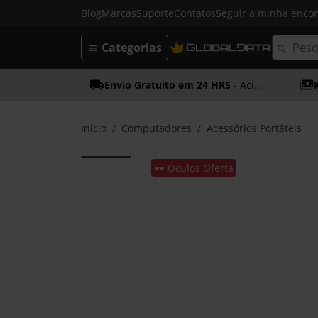
Blog
Marcas
Suporte
Contatos
Seguir a minha enc
Categorias
Envio Gratuito em 24 HRS
- Acima dos 50€
Início
Computadores
Acessórios Portáteis
🕶️ Óculos Oferta