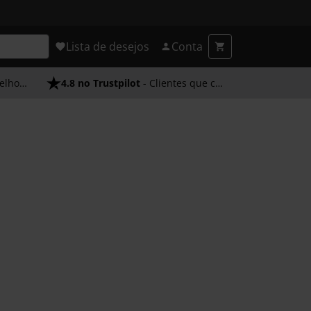
Lista de desejos
Conta
endimento
4.8 no Trustpilot
- Clientes que confiam em nós