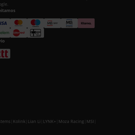
gle.
eitamos
vio
stems
|
Kolink
|
Lian Li
|
LYNK+
|
Moza Racing
|
MSI
|