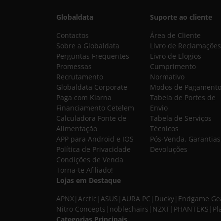
Globaldata
Suporte ao cliente
Contactos
Área de Cliente
Sobre a Globaldata
Livro de Reclamações
Perguntas Frequentes
Livro de Elogios
Promessas
Cumprimento
Recrutamento
Normativo
Globaldata Corporate
Modos de Pagament
Paga com Klarna
Tabela de Portes de
Financiamento Cetelem
Envio
Calculadora Fonte de
Tabela de Serviços
Alimentação
Técnicos
APP para Android e IOS
Pós-Venda, Garantias
Política de Privacidade
Devoluções
Condições de Venda
Torna-te Afiliado!
Lojas em Destaque
APNX
|
Arctic
|
ASUS
|
AURA PC
|
Ducky
|
Endgame Ge
Nitro Concepts
|
noblechairs
|
NZXT
|
PHANTEKS
|
Pl
Categorias Principais