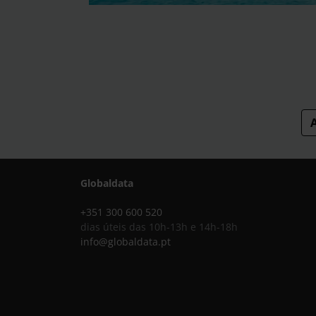
Globaldata
+351 300 600 520
dias úteis das 10h-13h e 14h-18h
info@globaldata.pt