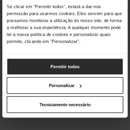
Se clicar em "Permitir todos", estará a dar-nos
Suporte para Radiador
permissão para usarmos cookies. Eles servem para que
possamos monitorar a utilização do nosso site, de forma
Compatibilidade Máxima do
1 x Individual (120
a melhorar a sua experiência. A qualquer momento pode
Radiador
mm), 2 x Duplo (240
ler a nossa política de cookies e personalizar quais
mm)
permite, clicando em "Personalizar".
Baías para Discos
Permitir todos
Baía Interna para Disco de 2,5
2
polegadas
Personalizar
Baías Internas para Discos de
2
1 x 3,5 / 1 x 2,5 polegadas
(combinado)
Tecnicamente necessário
Baías para Discos Hot Swap
Não