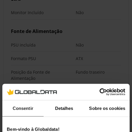
Monitor Incluído
Não
Fonte de Alimentação
PSU incluída
Não
Formato PSU
ATX
Posição da Fonte de
Fundo traseiro
Alimentação
Suporte para Ventoinhas
Consentir
Detalhes
Sobre os cookies
Ventoinhas de 120 mm
6
Ventoinhas de 140 mm
2
Bem-vindo à Globaldata!