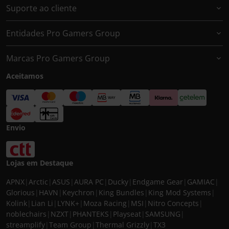
Suporte ao cliente
Entidades Pro Gamers Group
Marcas Pro Gamers Group
Aceitamos
Envio
Lojas em Destaque
APNX
|
Arctic
|
ASUS
|
AURA PC
|
Ducky
|
Endgame Gear
|
GAMIAC
|
Glorious
|
HAVN
|
Keychron
|
King Bundles
|
King Mod Systems
|
Kolink
|
Lian Li
|
LYNK+
|
Moza Racing
|
MSI
|
Nitro Concepts
|
noblechairs
|
NZXT
|
PHANTEKS
|
Playseat
|
SAMSUNG
|
streamplify
|
Team Group
|
Thermal Grizzly
|
TX3