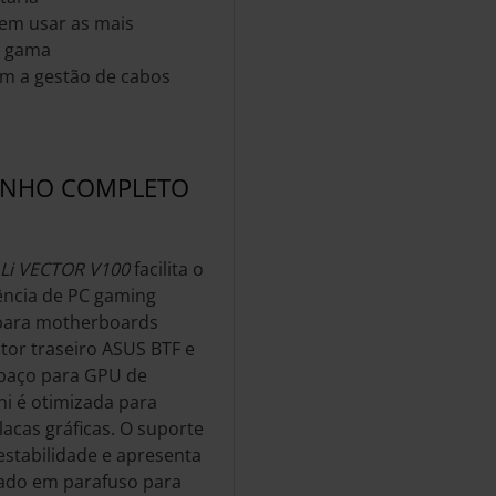
em usar as mais
a gama
am a gestão de cabos
ANHO COMPLETO
 Li VECTOR V100
facilita o
ência de PC gaming
para motherboards
tor traseiro ASUS BTF e
spaço para GPU de
ni é otimizada para
acas gráficas. O suporte
 estabilidade e apresenta
eado em parafuso para