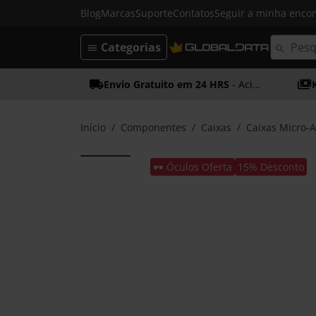
Blog
Marcas
Suporte
Contatos
Seguir a minha enc
Categorias
Envio Gratuito em 24 HRS
- Acima dos 50€
Início
Componentes
Caixas
Caixas Micro-
🕶️ Óculos Oferta
15% Desconto