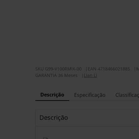
SKU
G99-V100RMIX-00
|
EAN
4718466021885
|
GARANTIA 36 Meses
|
Lian Li
Descrição
Especificação
Classifica
Descrição