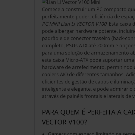
Comece a construir um PC compacto que
perfeitamente poder, eficiência de espaç
PC MINI Lian Li VECTOR V100
. Esta caixa
pode albergar hardware potente, inclu
padrão e de conector traseiro (back-co
completo, PSUs ATX até 200mm e opções
para uma solução de armazenamento abr
esta caixa Micro-ATX pode suportar um
hardware de arrefecimento, permitindo 
coolers AIO de diferentes tamanhos. Adi
eficientes de gestão de cabos e ilumina
inteligente e elegante, e pode admirar o
através de painéis frontais e laterais de
PARA QUEM É PERFEITA A CAIX
VECTOR V100?
Gamers com espaço limitado na secre