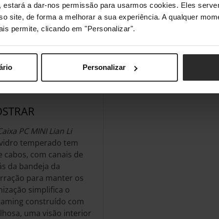
mento excecional,
s", estará a dar-nos permissão para usarmos cookies. Eles ser
gens de ventoinhas e
sso site, de forma a melhorar a sua experiência. A qualquer mome
 duas ventoinhas de
ais permite, clicando em "Personalizar".
s três no lado e outra
aixa pode facilitar três
. Alternativamente,
ário
Personalizar
 360mm no painel
nte cooler AIO.
OSTRAR
Caixa PC MINI Lian Li
m vidro temperado tem
e cabos, com canais de
s da bandeja da
rração para manter os
ização simplifica o
 gaming construído com
lhosa, uma visão interior