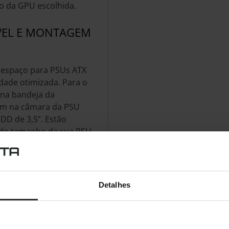
o da GPU escolhida.
VEL E MONTAGEM
espaço para PSUs ATX
dade otimizada. Para o
na bandeja da
em na câmara da PSU
DD de 3,5”. Estão
 do tamanho da sua PSU.
 150mm, apenas a
el.
ENTO
Detalhes
0
, pode ajustar o seu PC