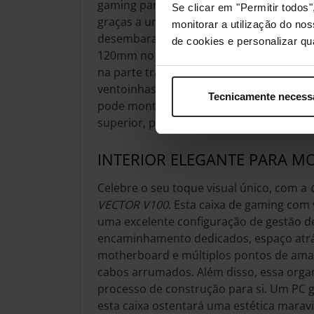
gaming para um desempenho de arrefeci
Se clicar em "Permitir todo
graças a uma rica combinação de monta
monitorar a utilização do no
desembaraço para coolers. Pode montar
de cookies e personalizar qu
120mm no topo da cobertura da PSU, mai
na parte traseira. Entretanto, o topo da c
ventoinhas de 120mm ou duas de 140mm
Tecnicamente necess
pode montar um radiador de 240mm ou
superior, perfeito para suportar um pote
INTERIOR ELEGANTE PARA M
Celebre o seu toque visual único, com a
VECTOR V100
. Esta caixa de gaming co
uma excelente configuração de gestão d
encaminhamento dedicados, espaço atrá
motherboard e múltiplos pontos de ama
cabos arrumados. Além disso, essa organ
processo de construção para si. Um PC
esta caixa ostentará uma estética maravi