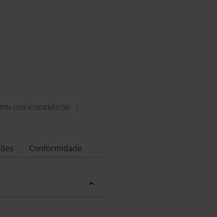
MPN
G99.V100RMIX.00
|
ções
Conformidade