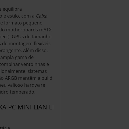
 equilibra
o e estilo, com a
Caixa
 de formato pequeno
indo motherboards mATX
nnect), GPUs de tamanho
 de montagem flexíveis
angente. Além disso,
a ampla gama de
combinar ventoinhas e
cionalmente, sistemas
ção ARGB mantêm a build
 seu valioso hardware
 vidro temperado.
A PC MINI LIAN LI
tária