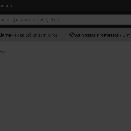
omenda
Klarna
- Paga até 3x sem juros
As Nossas Promessas
- O melhor at
ATX