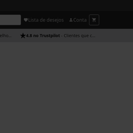
Lista de desejos
Conta
endimento
4.8 no Trustpilot
- Clientes que confiam em nós