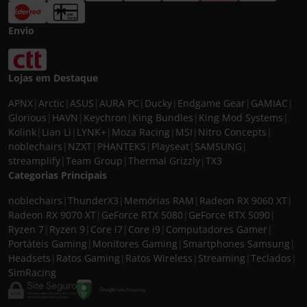
Envio
Lojas em Destaque
APNX
|
Arctic
|
ASUS
|
AURA PC
|
Ducky
|
Endgame Gear
|
GAMIAC
|
Glorious
|
HAVN
|
Keychron
|
King Bundles
|
King Mod Systems
|
Kolink
|
Lian Li
|
LYNK+
|
Moza Racing
|
MSI
|
Nitro Concepts
|
noblechairs
|
NZXT
|
PHANTEKS
|
Playseat
|
SAMSUNG
|
streamplify
|
Team Group
|
Thermal Grizzly
|
TX3
Categorias Principais
noblechairs
|
ThunderX3
|
Memórias RAM
|
Radeon RX 9060 XT
|
Radeon RX 9070 XT
|
GeForce RTX 5080
|
GeForce RTX 5090
|
Ryzen 7
|
Ryzen 9
|
Core i7
|
Core i9
|
Computadores Gamer
|
Portáteis Gaming
|
Monitores Gaming
|
Smartphones Samsung
|
Headsets
|
Ratos Gaming
|
Ratos Wireless
|
Streaming
|
Teclados
|
SimRacing