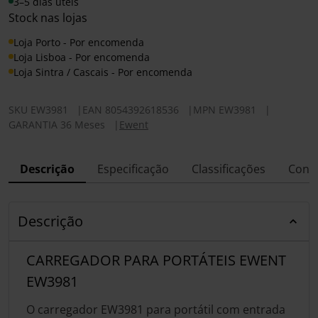
3–5 dias úteis
Stock nas lojas
Loja Porto - Por encomenda
Loja Lisboa - Por encomenda
Loja Sintra / Cascais - Por encomenda
SKU
EW3981
|
EAN
8054392618536
|
MPN
EW3981
|
GARANTIA 36 Meses
|
Ewent
Descrição
Especificação
Classificações
Conf
Descrição
CARREGADOR PARA PORTÁTEIS EWENT
EW3981
O carregador EW3981 para portátil com entrada