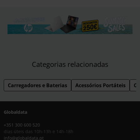
Categorias relacionadas
Carregadores e Baterias
Acessórios Portáteis
Co
Globaldata
+351 300 600 520
dias úteis das 10h-13h e 14h-18h
info@globaldata.pt