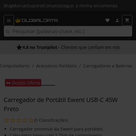
Blog
Marcas
Suporte
Contatos
Seguir a minha encomenda
4.8 no Trustpilot
- Clientes que confiam em nós
Computadores
Acessórios Portáteis
Carregadores e Baterias
🕶️ Óculos Oferta
Carregador de Portátil Ewent USB-C 45W
Preto
(0 Classificações)
Carregador universal da Ewent para portáteis
Cabo extra longo com 2,75m de comprimento