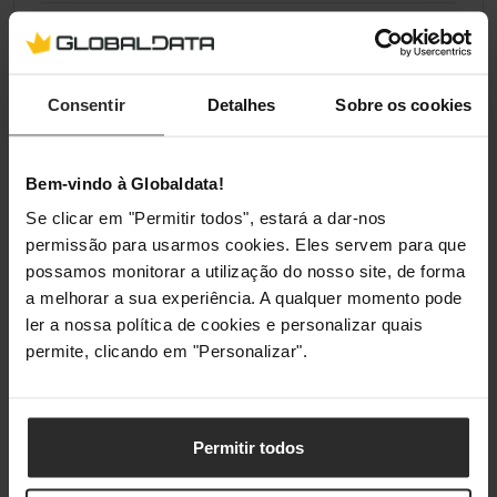
Embalagem
Tipo de embalagem
Caixa
Consentir
Detalhes
Sobre os cookies
Conteúdo da embalagem
Bem-vindo à Globaldata!
Se clicar em "Permitir todos", estará a dar-nos
Cabos
USB Type-C
permissão para usarmos cookies. Eles servem para que
possamos monitorar a utilização do nosso site, de forma
Quantidade por conjunto
1 unidade(s)
a melhorar a sua experiência. A qualquer momento pode
ler a nossa política de cookies e personalizar quais
permite, clicando em "Personalizar".
Classificações
Permitir todos