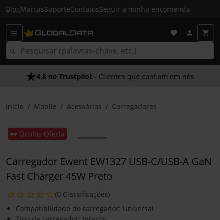
Blog
Marcas
Suporte
Contatos
Seguir a minha encomenda
4.8 no Trustpilot
- Clientes que confiam em nós
Início
Mobile
Acessórios
Carregadores
🕶️ Óculos Oferta
Carregador Ewent EW1327 USB-C/USB-A GaN
Fast Charger 45W Preto
(0 Classificações)
Compatibilidade do carregador: Universal
Tipo de carregador: Interior