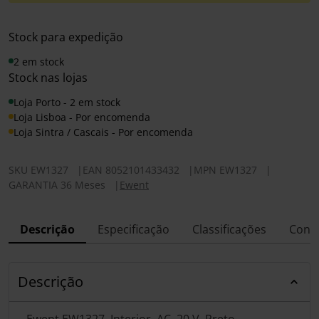
Stock para expedição
2 em stock
Stock nas lojas
Loja Porto - 2 em stock
Loja Lisboa - Por encomenda
Loja Sintra / Cascais - Por encomenda
SKU
EW1327
|
EAN
8052101433432
|
MPN
EW1327
|
GARANTIA 36 Meses
|
Ewent
Descrição
Especificação
Classificações
Conf
Descrição
Ewent EW1327, Interior, AC, 20 V, Preto