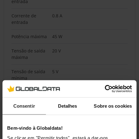
entrada
Corrente de
0.8 A
entrada
Potência máxima
45 W
Tensão de saída
20 V
máxima
Tensão de saída
5 V
mínima
Corrente de
3 A
saída (5V)
Consentir
Detalhes
Sobre os cookies
Corrente de
3 A
saída (9V)
Bem-vindo à Globaldata!
Corrente de
3 A
Se clicar em "Permitir todos", estará a dar-nos