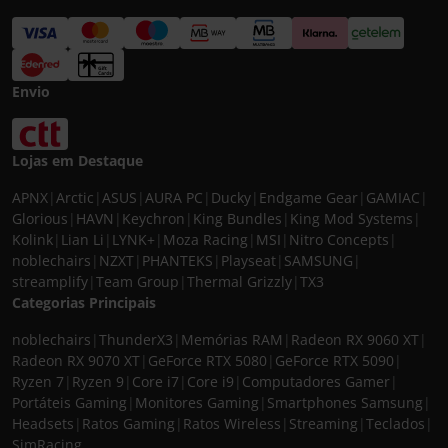
Envio
Lojas em Destaque
APNX
|
Arctic
|
ASUS
|
AURA PC
|
Ducky
|
Endgame Gear
|
GAMIAC
|
Glorious
|
HAVN
|
Keychron
|
King Bundles
|
King Mod Systems
|
Kolink
|
Lian Li
|
LYNK+
|
Moza Racing
|
MSI
|
Nitro Concepts
|
noblechairs
|
NZXT
|
PHANTEKS
|
Playseat
|
SAMSUNG
|
streamplify
|
Team Group
|
Thermal Grizzly
|
TX3
Categorias Principais
noblechairs
|
ThunderX3
|
Memórias RAM
|
Radeon RX 9060 XT
|
Radeon RX 9070 XT
|
GeForce RTX 5080
|
GeForce RTX 5090
|
Ryzen 7
|
Ryzen 9
|
Core i7
|
Core i9
|
Computadores Gamer
|
Portáteis Gaming
|
Monitores Gaming
|
Smartphones Samsung
|
Headsets
|
Ratos Gaming
|
Ratos Wireless
|
Streaming
|
Teclados
|
SimRacing