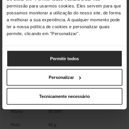
saída (12V)
permissão para usarmos cookies. Eles servem para que
possamos monitorar a utilização do nosso site, de forma
Corrente de
3 A
a melhorar a sua experiência. A qualquer momento pode
saída (15V)
ler a nossa política de cookies e personalizar quais
permite, clicando em "Personalizar".
Corrente de
2,25 A
saída (20V)
Tipo de tomada
Tipo F
Permitir todos
Pesos e dimensões
Personalizar
Largura
28 mm
Tecnicamente necessário
Profundidade
52 mm
Altura
45 mm
Peso
80 g