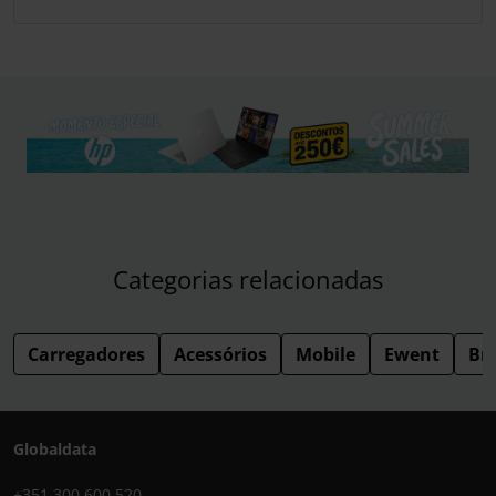
Categorias relacionadas
Carregadores
Acessórios
Mobile
Ewent
Br
Globaldata
+351 300 600 520