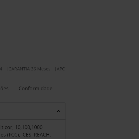
4
|
GARANTIA 36 Meses
|
APC
ções
Conformidade
ticor, 10,100,1000
s (FCC), ICES, REACH,