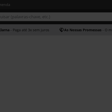
omenda
Klarna
- Paga até 3x sem juros
As Nossas Promessas
- O melhor at