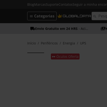
Blog
Marcas
Suporte
Contatos
Seguir a minha enc
Categorias
Envio Gratuito em 24 HRS
- Acima dos 50€
Início
Periféricos
Energia
UPS
🕶️ Óculos Oferta