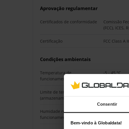
Aprovação regulamentar
Certificados de conformidade
Comissão Fe
(FCC), ICES,
Certificação
FCC Class A 
Condições ambientais
Temperatura de
-5 - 45 °C
funcionamento (T-T)
Limite de temperaturas
-15 - 65 °C
(armazenamento)
Consentir
Humidade relativa de
0 - 95%
funcionamento (H-H)
Bem-vindo à Globaldata!