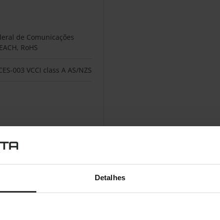
deral de Comunicações
 REACH, RoHS
ICES-003 VCCI class A AS/NZS
Detalhes