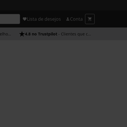
Lista de desejos
Conta
endimento
4.8 no Trustpilot
- Clientes que confiam em nós