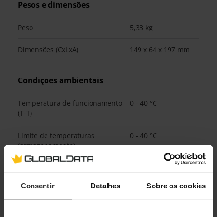
Pesos e dimensões
Peso
5,33 kg
Dimensões (CxLxA)
149 x 64 x 197 mm
Condições ambientais
Temperatura de funcionamento
0 - 40 °C
(T-T)
Limite de temperaturas
0 - 40 °C
(armazenamento)
Humidade relativa de
0 - 95%
funcionamento (H-H)
Consentir
Detalhes
Sobre os cookies
Humidade de não
0 - 95%
funcionamento