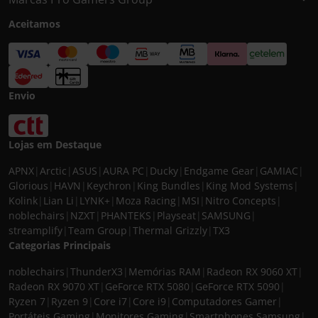
Aceitamos
Envio
Lojas em Destaque
APNX
|
Arctic
|
ASUS
|
AURA PC
|
Ducky
|
Endgame Gear
|
GAMIAC
|
Glorious
|
HAVN
|
Keychron
|
King Bundles
|
King Mod Systems
|
Kolink
|
Lian Li
|
LYNK+
|
Moza Racing
|
MSI
|
Nitro Concepts
|
noblechairs
|
NZXT
|
PHANTEKS
|
Playseat
|
SAMSUNG
|
streamplify
|
Team Group
|
Thermal Grizzly
|
TX3
Categorias Principais
noblechairs
|
ThunderX3
|
Memórias RAM
|
Radeon RX 9060 XT
|
Radeon RX 9070 XT
|
GeForce RTX 5080
|
GeForce RTX 5090
|
Ryzen 7
|
Ryzen 9
|
Core i7
|
Core i9
|
Computadores Gamer
|
Portáteis Gaming
|
Monitores Gaming
|
Smartphones Samsung
|