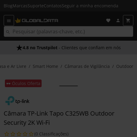
Blog
Marcas
Suporte
Contatos
Seguir a minha encomenda
4.8 no Trustpilot
- Clientes que confiam em nós
asa e Ar Livre
Smart Home
Câmaras de Vigilância
Outdoor
🕶️ Óculos Oferta
Câmara TP-Link Tapo C325WB Outdoor
Security 2K Wi-Fi
(0 Classificações)