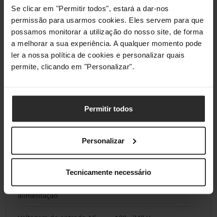
Se clicar em "Permitir todos", estará a dar-nos
permissão para usarmos cookies. Eles servem para que
Conectividade
possamos monitorar a utilização do nosso site, de forma
a melhorar a sua experiência. A qualquer momento pode
Quantidade de portas
1
ler a nossa política de cookies e personalizar quais
Ethernet LAN (RJ-45)
permite, clicando em "Personalizar".
Porta DC-in
Sim
Segurança
Permitir todos
Codificação / segurança
128-bit AES
Personalizar
Gestão de energia
Tecnicamente necessário
Tipo de fonte de
DC
alimentação