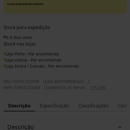
compras através do website.
Stock para expedição
3–5 dias úteis
Stock nas lojas
Loja Porto - Por encomenda
Loja Lisboa - Por encomenda
Loja Sintra / Cascais - Por encomenda
SKU
TAPOC325WB
|
EAN
4897098685426
|
MPN
TAPOC325WB
|
GARANTIA 36 Meses
|
TP-Link
Descrição
Especificação
Classificações
Conf
Descrição