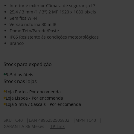
Interior e exterior Câmara de segurança IP
25,4 / 3 mm (1 / 3") 2 MP 1920 x 1080 pixels
Sem fios Wi-Fi
Versão noturna 30 m IR
Domo Teto/Parede/Poste
IP65 Resistente às condições meteorológicas
Branco
Stock para expedição
3–5 dias úteis
Stock nas lojas
Loja Porto - Por encomenda
Loja Lisboa - Por encomenda
Loja Sintra / Cascais - Por encomenda
SKU
TC40
|
EAN
4895252505832
|
MPN
TC40
|
GARANTIA 36 Meses
|
TP-Link