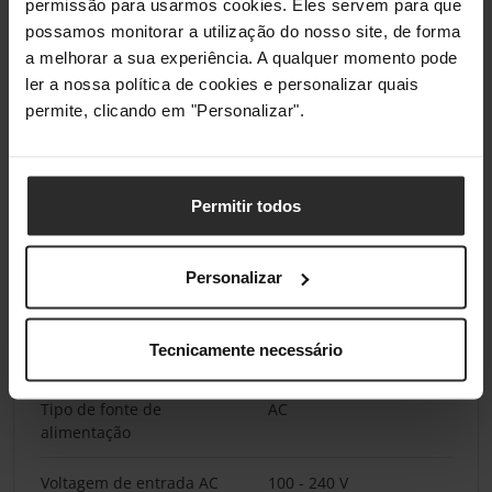
permissão para usarmos cookies. Eles servem para que
possamos monitorar a utilização do nosso site, de forma
Codificação / segurança
128-bit AES, SSL/TLS,
a melhorar a sua experiência. A qualquer momento pode
WPA, WPA2-PSK
ler a nossa política de cookies e personalizar quais
permite, clicando em "Personalizar".
Características de sistema
Deteção de humanos
Vídeo Vigilância Inteligente
(IVS)
Permitir todos
Funcionalidades de gestão
Personalizar
Botão reset
Sim
Tecnicamente necessário
Gestão de energia
Tipo de fonte de
AC
alimentação
Voltagem de entrada AC
100 - 240 V