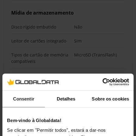
Mídia de armazenamento
Disco rígido embutido
Não
Leitor de cartões integrado
Sim
Tipos de cartão de memória
MicroSD (TransFlash)
compatíveis
Tamanho máximo de cartão
512 GB
de memória
Consentir
Detalhes
Sobre os cookies
Segurança
Deteção de movimentos
Sim
Bem-vindo à Globaldata!
vídeo
Se clicar em "Permitir todos", estará a dar-nos
Alarme ativo contra intrusos
Sim