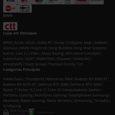
Envio
Lojas em Destaque
APNX
|
Arctic
|
ASUS
|
AURA PC
|
Ducky
|
Endgame Gear
|
GAMIAC
|
Glorious
|
HAVN
|
Keychron
|
King Bundles
|
King Mod Systems
|
Kolink
|
Lian Li
|
LYNK+
|
Moza Racing
|
MSI
|
Nitro Concepts
|
noblechairs
|
NZXT
|
PHANTEKS
|
Playseat
|
SAMSUNG
|
streamplify
|
Team Group
|
Thermal Grizzly
|
TX3
Categorias Principais
noblechairs
|
ThunderX3
|
Memórias RAM
|
Radeon RX 9060 XT
|
Radeon RX 9070 XT
|
GeForce RTX 5080
|
GeForce RTX 5090
|
Ryzen 7
|
Ryzen 9
|
Core i7
|
Core i9
|
Computadores Gamer
|
Portáteis Gaming
|
Monitores Gaming
|
Smartphones Samsung
|
Headsets
|
Ratos Gaming
|
Ratos Wireless
|
Streaming
|
Teclados
|
SimRacing