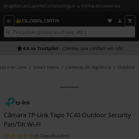
Blog
Marcas
Suporte
Contatos
Seguir a minha encomenda
4.8 no Trustpilot
- Clientes que confiam em nós
asa e Ar Livre
Smart Home
Câmaras de Vigilância
Outdoor
Câmara TP-Link Tapo TC40 Outdoor Security
Pan/Tilt Wi-Fi
(0 Classificações)