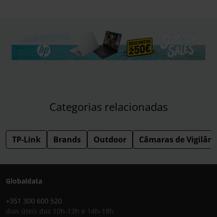
Categorias relacionadas
TP-Link
Brands
Outdoor
Câmaras de Vigilânc
Globaldata
+351 300 600 520
dias úteis das 10h-13h e 14h-18h