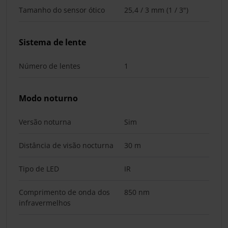
Tamanho do sensor ótico
25,4 / 3 mm (1 / 3")
Sistema de lente
Número de lentes
1
Modo noturno
Versão noturna
Sim
Distância de visão nocturna
30 m
Tipo de LED
IR
Comprimento de onda dos
850 nm
infravermelhos