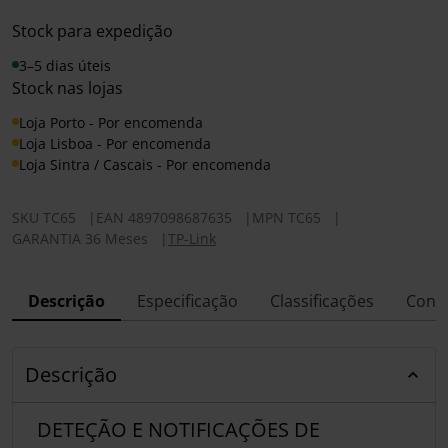
Stock para expedição
3–5 dias úteis
Stock nas lojas
Loja Porto - Por encomenda
Loja Lisboa - Por encomenda
Loja Sintra / Cascais - Por encomenda
SKU
TC65
|
EAN
4897098687635
|
MPN
TC65
|
GARANTIA 36 Meses
|
TP-Link
Descrição
Especificação
Classificações
Conf
Descrição
DETEÇÃO E NOTIFICAÇÕES DE