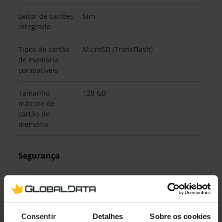
Leitor de cartões
Sim
integrado
Tipos de cartão
MicroSD (TransFlash)
de memória
compatíveis
Tamanho
128 GB
máximo de
cartão de
memória
Segurança
Sirene integrada
Sim
Deteção de
Sim
movimentos
Consentir
Detalhes
Sobre os cookies