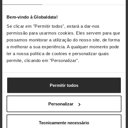
vídeo
Codificação /
128-bit AES, SSL/TLS, WPA, WPA2-
Bem-vindo à Globaldata!
segurança
PSK
Se clicar em "Permitir todos", estará a dar-nos
Tipo de
Mensagem de texto de alerta
permissão para usarmos cookies. Eles servem para que
notificação de
possamos monitorar a utilização do nosso site, de forma
alerta
a melhorar a sua experiência. A qualquer momento pode
ler a nossa política de cookies e personalizar quais
permite, clicando em "Personalizar".
Funcionalidades de gestão
Botão reset
Sim
Permitir todos
Gestão de energia
Personalizar
Tipo de fonte de
AC, DC
alimentação
Tecnicamente necessário
Voltagem de
100 - 240 V