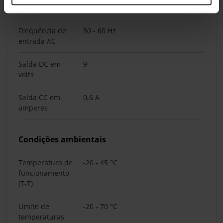
entrada AC
Frequência de
50 - 60 Hz
entrada AC
Saída DC em
9
volts
Saída CC em
0,6 A
amperes
Condições ambientais
Temperatura de
-20 - 45 °C
funcionamento
(T-T)
Limite de
-20 - 70 °C
temperaturas