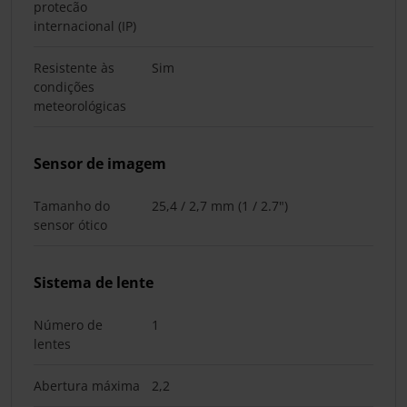
protecão
internacional (IP)
Resistente às
Sim
condições
meteorológicas
Sensor de imagem
Tamanho do
25,4 / 2,7 mm (1 / 2.7")
sensor ótico
Sistema de lente
Número de
1
lentes
Abertura máxima
2,2