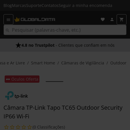
Blog
Marcas
Suporte
Contatos
Seguir a minha encomenda
4.8 no Trustpilot
- Clientes que confiam em nós
asa e Ar Livre
Smart Home
Câmaras de Vigilância
Outdoor
🕶️ Óculos Oferta
Câmara TP-Link Tapo TC65 Outdoor Security
IP66 Wi-Fi
(0 Classificações)