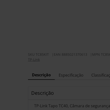
SKU
TC85KIT
|
EAN
8885021370613
|
MPN
TC85
TP-Link
Descrição
Especificação
Classifica
Descrição
TP-Link Tapo TC40, Câmara de segurança IP