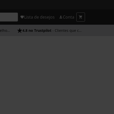
Lista de desejos
Conta
endimento
4.8 no Trustpilot
- Clientes que confiam em nós