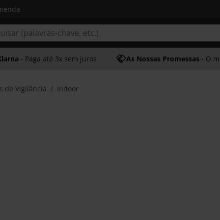
omenda
Klarna
- Paga até 3x sem juros
As Nossas Promessas
- O melhor at
 de Vigilância
Indoor