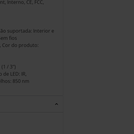
t, Interno, CE, FCC,
ão suportada: Interior e
Sem fios
, Cor do produto:
1 / 3")
o de LED: IR,
lhos: 850 nm