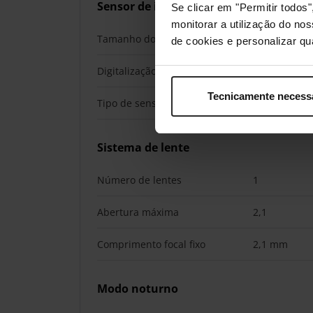
Sensor de imagem
Se clicar em "Permitir todo
monitorar a utilização do no
Tamanho do sensor ótico
25,4 / 3 mm (
de cookies e personalizar qu
Digitalização progressiva
Sim
Tecnicamente necess
Tipo de sensor de imagem
CMOS
Sistema de lente
Número de lentes
1
Abertura máxima
2,1
Comprimento focal fixo
2,1 mm
Modo noturno