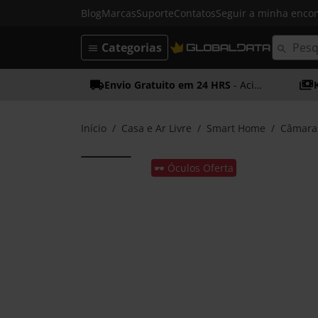
Blog
Marcas
Suporte
Contatos
Seguir a minha enc
Categorias
Envio Gratuito em 24 HRS
- Acima dos 50€
Início
Casa e Ar Livre
Smart Home
Câmaras
🕶️ Óculos Oferta