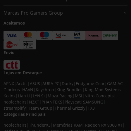
Marcas Pro Gamers Group
Aceitamos
Envio
Lojas em Destaque
APNX
|
Arctic
|
ASUS
|
AURA PC
|
Ducky
|
Endgame Gear
|
GAMIAC
|
Glorious
|
HAVN
|
Keychron
|
King Bundles
|
King Mod Systems
|
Kolink
|
Lian Li
|
LYNK+
|
Moza Racing
|
MSI
|
Nitro Concepts
|
noblechairs
|
NZXT
|
PHANTEKS
|
Playseat
|
SAMSUNG
|
streamplify
|
Team Group
|
Thermal Grizzly
|
TX3
Categorias Principais
noblechairs
|
ThunderX3
|
Memórias RAM
|
Radeon RX 9060 XT
|