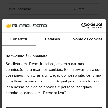
Profundidade
76 mm
Altura
151,5 mm
Peso
583 g
Consentir
Detalhes
Sobre os cookies
Comprimento do fio
1,8 m
Bem-vindo à Globaldata!
Embalagem
Se clicar em "Permitir todos", estará a dar-nos
Tipo de embalagem
Caixa
permissão para usarmos cookies. Eles servem para que
possamos monitorar a utilização do nosso site, de forma
Comprimento da embalagem
90 mm
a melhorar a sua experiência. A qualquer momento pode
ler a nossa política de cookies e personalizar quais
Profundidade da embalagem
200 mm
permite, clicando em "Personalizar".
Altura da embalagem
161 mm