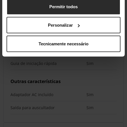
Peso da embalagem
750 g
Permitir todos
Conteúdo da embalagem
Personalizar
Quantidade por conjunto
2 unidade(s)
Tecnicamente necessário
Cabos
AC
Guia de iniciação rápida
Sim
Outras características
Adaptador AC incluído
Sim
Saída para auscultador
Sim