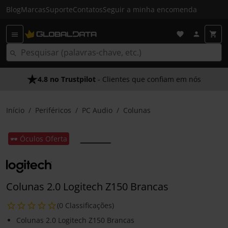
Blog
Marcas
Suporte
Contatos
Seguir a minha encomenda
4.8 no Trustpilot
- Clientes que confiam em nós
Início
Periféricos
PC Audio
Colunas
🕶️ Óculos Oferta
Colunas 2.0 Logitech Z150 Brancas
(0 Classificações)
Colunas 2.0 Logitech Z150 Brancas