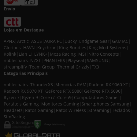
Envio
Lojas em Destaque
APNX
|
Arctic
|
ASUS
|
AURA PC
|
Ducky
|
Endgame Gear
|
GAMIAC
|
Glorious
|
HAVN
|
Keychron
|
King Bundles
|
King Mod Systems
|
Kolink
|
Lian Li
|
LYNK+
|
Moza Racing
|
MSI
|
Nitro Concepts
|
noblechairs
|
NZXT
|
PHANTEKS
|
Playseat
|
SAMSUNG
|
streamplify
|
Team Group
|
Thermal Grizzly
|
TX3
Categorias Principais
noblechairs
|
ThunderX3
|
Memórias RAM
|
Radeon RX 9060 XT
|
Radeon RX 9070 XT
|
GeForce RTX 5080
|
GeForce RTX 5090
|
Ryzen 7
|
Ryzen 9
|
Core i7
|
Core i9
|
Computadores Gamer
|
Portáteis Gaming
|
Monitores Gaming
|
Smartphones Samsung
|
Headsets
|
Ratos Gaming
|
Ratos Wireless
|
Streaming
|
Teclados
|
SimRacing