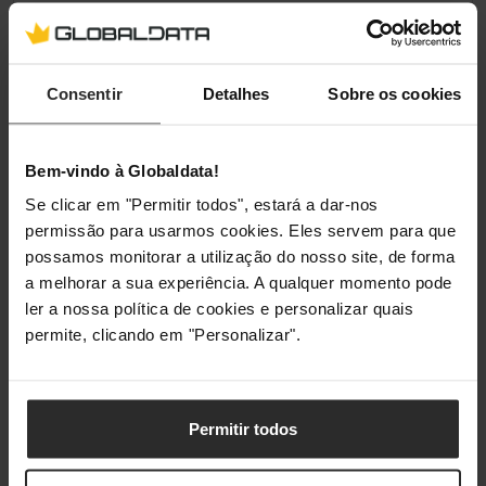
Conectividade
Tecnologia de conetividade
Com fios
Consentir
Detalhes
Sobre os cookies
Bluetooth
Não
Bem-vindo à Globaldata!
Conetor 3,5 mm
Sim
Se clicar em "Permitir todos", estará a dar-nos
Entrada para auscultadores
3.5 mm
permissão para usarmos cookies. Eles servem para que
possamos monitorar a utilização do nosso site, de forma
a melhorar a sua experiência. A qualquer momento pode
Gestão de energia
ler a nossa política de cookies e personalizar quais
permite, clicando em "Personalizar".
Tipo de fonte de alimentação
USB
Pesos e dimensões
Permitir todos
Largura
90 mm