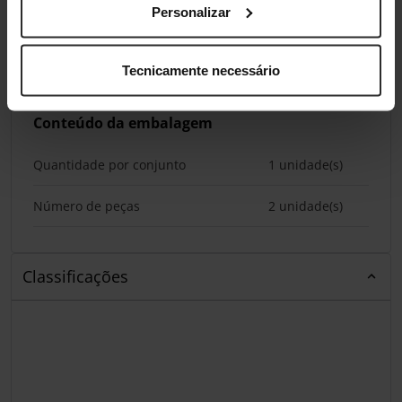
Personalizar
Profundidade
80 mm
Altura
165 mm
Tecnicamente necessário
Conteúdo da embalagem
Quantidade por conjunto
1 unidade(s)
Número de peças
2 unidade(s)
Classificações