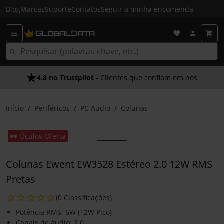
Blog
Marcas
Suporte
Contatos
Seguir a minha encomenda
4.8 no Trustpilot
- Clientes que confiam em nós
Início
Periféricos
PC Audio
Colunas
🕶️ Óculos Oferta
Colunas Ewent EW3528 Estéreo 2.0 12W RMS
Pretas
(0 Classificações)
Potência RMS: 6W (12W Pico)
Canais de áudio: 2.0