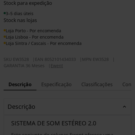
Stock para expedição
3–5 dias úteis
Stock nas lojas
Loja Porto - Por encomenda
Loja Lisboa - Por encomenda
Loja Sintra / Cascais - Por encomenda
SKU
EW3528
|
EAN
8052101434033
|
MPN
EW3528
|
GARANTIA 36 Meses
|
Ewent
Descrição
Especificação
Classificações
Conf
Descrição
SISTEMA DE SOM ESTÉREO 2.0
Este conjunto de colunas Ewent oferece uma