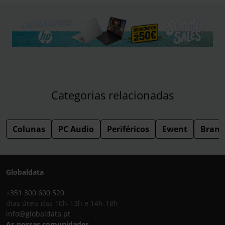
Categorias relacionadas
Colunas
PC Audio
Periféricos
Ewent
Brand
Globaldata
+351 300 600 520
dias úteis das 10h-13h e 14h-18h
info@globaldata.pt
As nossas comunidades