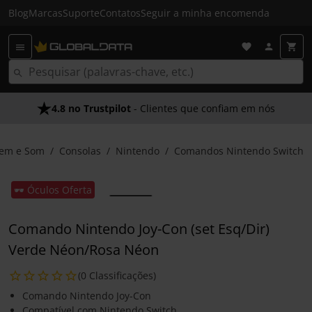
Blog
Marcas
Suporte
Contatos
Seguir a minha encomenda
4.8 no Trustpilot
- Clientes que confiam em nós
em e Som
Consolas
Nintendo
Comandos Nintendo Switch
🕶️ Óculos Oferta
Comando Nintendo Joy-Con (set Esq/Dir)
Verde Néon/Rosa Néon
(0 Classificações)
Comando Nintendo Joy-Con
Compatível com Nintendo Switch