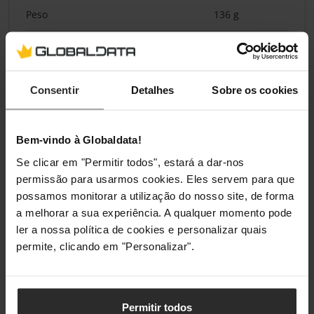
Peso
136 g
Embalagem
Consentir
Detalhes
Sobre os cookies
Comprimento da embalagem
120 mm
Profundidade da embalagem
40 mm
Bem-vindo à Globaldata!
Altura da embalagem
140 mm
Se clicar em "Permitir todos", estará a dar-nos
permissão para usarmos cookies. Eles servem para que
Peso da embalagem
173 g
possamos monitorar a utilização do nosso site, de forma
a melhorar a sua experiência. A qualquer momento pode
Tipo de embalagem
Caixa
ler a nossa política de cookies e personalizar quais
permite, clicando em "Personalizar".
Classificações
Permitir todos