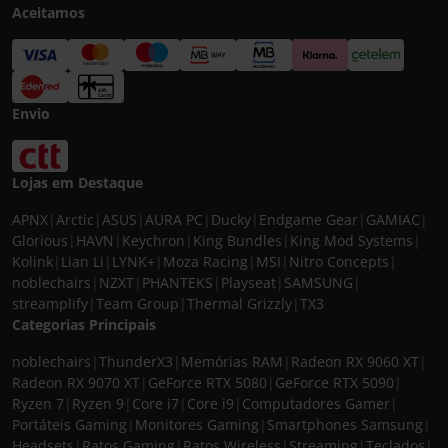
Aceitamos
Envio
Lojas em Destaque
APNX
|
Arctic
|
ASUS
|
AURA PC
|
Ducky
|
Endgame Gear
|
GAMIAC
|
Glorious
|
HAVN
|
Keychron
|
King Bundles
|
King Mod Systems
|
Kolink
|
Lian Li
|
LYNK+
|
Moza Racing
|
MSI
|
Nitro Concepts
|
noblechairs
|
NZXT
|
PHANTEKS
|
Playseat
|
SAMSUNG
|
streamplify
|
Team Group
|
Thermal Grizzly
|
TX3
Categorias Principais
noblechairs
|
ThunderX3
|
Memórias RAM
|
Radeon RX 9060 XT
|
Radeon RX 9070 XT
|
GeForce RTX 5080
|
GeForce RTX 5090
|
Ryzen 7
|
Ryzen 9
|
Core i7
|
Core i9
|
Computadores Gamer
|
Portáteis Gaming
|
Monitores Gaming
|
Smartphones Samsung
|
Headsets
|
Ratos Gaming
|
Ratos Wireless
|
Streaming
|
Teclados
|