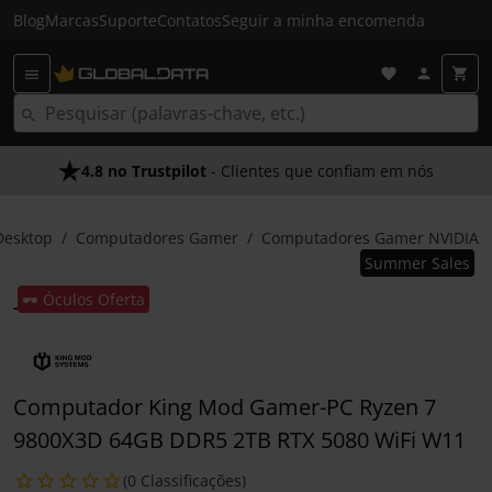
Blog
Marcas
Suporte
Contatos
Seguir a minha encomenda
4.8 no Trustpilot
- Clientes que confiam em nós
Desktop
Computadores Gamer
Computadores Gamer NVIDIA
Summer Sales
🕶️ Óculos Oferta
Computador King Mod Gamer-PC Ryzen 7
9800X3D 64GB DDR5 2TB RTX 5080 WiFi W11
(0 Classificações)