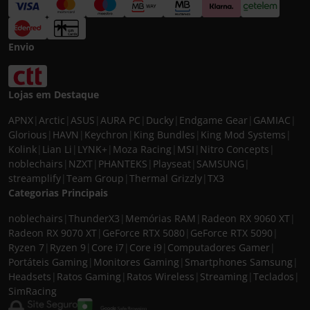
Envio
Lojas em Destaque
APNX
|
Arctic
|
ASUS
|
AURA PC
|
Ducky
|
Endgame Gear
|
GAMIAC
|
Glorious
|
HAVN
|
Keychron
|
King Bundles
|
King Mod Systems
|
Kolink
|
Lian Li
|
LYNK+
|
Moza Racing
|
MSI
|
Nitro Concepts
|
noblechairs
|
NZXT
|
PHANTEKS
|
Playseat
|
SAMSUNG
|
streamplify
|
Team Group
|
Thermal Grizzly
|
TX3
Categorias Principais
noblechairs
|
ThunderX3
|
Memórias RAM
|
Radeon RX 9060 XT
|
Radeon RX 9070 XT
|
GeForce RTX 5080
|
GeForce RTX 5090
|
Ryzen 7
|
Ryzen 9
|
Core i7
|
Core i9
|
Computadores Gamer
|
Portáteis Gaming
|
Monitores Gaming
|
Smartphones Samsung
|
Headsets
|
Ratos Gaming
|
Ratos Wireless
|
Streaming
|
Teclados
|
SimRacing