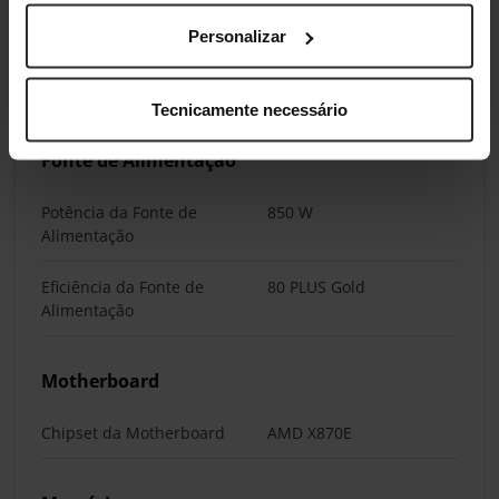
Caixa
Personalizar
Tipo de Caixa
Mid-Tower
Tecnicamente necessário
Fonte de Alimentação
Potência da Fonte de
850 W
Alimentação
Eficiência da Fonte de
80 PLUS Gold
Alimentação
Motherboard
Chipset da Motherboard
AMD X870E