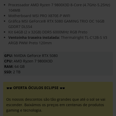
Processador AMD Ryzen 7 9800X3D 8-Core (4.7GHz-5.25Hz)
104MB
Motherboard MSI PRO X870E-P WIFI
Gráfica MSI GeForce® RTX 5080 GAMING TRIO OC 16GB
GDDR7 DLSS4
Kit 64GB (2 x 32GB) DDR5 6000MHz RGB Preto
Ventoinha traseira instalada:
Thermalright TL-C12B-S V3
ARGB PWM Preto 120mm
GPU:
NVIDIA GeForce RTX 5080
CPU:
AMD Ryzen 7 9800X3D
RAM:
64 GB
SSD:
2 TB
OFERTA ÓCULOS ECLIPSE
Os nossos descontos são tão grandes que até o sol se vai
esconder. Baixámos os preços em centenas de produtos
gaming e tecnologia.