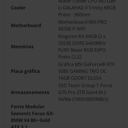
Water Cooler CPU AIO Lian
Cooler
Li GALAHAD II Trinity ARGB
Preto - 360mm
Motherboard MSI PRO
Motherboard
X870E-P WIFI
Kingston Kit 64GB (2 x
32GB) DDR5 6400MHz
Memórias
FURY Beast RGB EXPO
Preto CL32
Gráfica MSI GeForce® RTX
Placa gráfica
5080 GAMING TRIO OC
16GB GDDR7 DLSS4
SSD Team Group T-Force
Armazenamento
G70 Pro 2TB Gen4 M.2
NVMe (7400/6800MB/s)
Fonte Modular
Seasonic Focus GX-
850W V4 80+ Gold
ATX 3.1