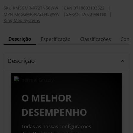
SKU
KM5GMR-R72TN58WW
|
EAN
0718603103522
|
MPN
KM5GMR-R72TN58WW
|
GARANTIA 60 Meses
|
King Mod Systems
Descrição
Especificação
Classificações
Conf
Descrição
O MELHOR
DESEMPENHO
Todas as nossas configurações