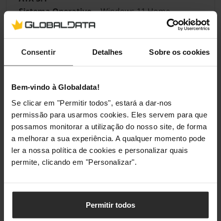
Sistema Operativo
Windows 11 Home
Cor
Consentir
Detalhes
Sobre os cookies
Cor Principal
Preto
CPU
Bem-vindo à Globaldata!
Se clicar em "Permitir todos", estará a dar-nos
Série do CPU
AMD Ryzen 7
permissão para usarmos cookies. Eles servem para que
possamos monitorar a utilização do nosso site, de forma
Modelo do CPU
AMD Ryzen 7 9800X3D
a melhorar a sua experiência. A qualquer momento pode
ler a nossa política de cookies e personalizar quais
Placa Gráfica
permite, clicando em "Personalizar".
Série da GPU
Série RTX 50
Permitir todos
Modelo da Placa Gráfica
NVIDIA GeForce RTX 5080