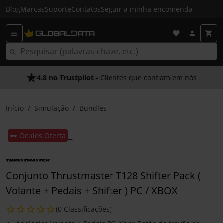
Blog
Marcas
Suporte
Contatos
Seguir a minha encomenda
4.8 no Trustpilot
As Nossas Promessas
- Clientes que confiam em nós
- O melhor atendimento
Início
Simulação
Bundles
🕶️ Óculos Oferta
Conjunto Thrustmaster T128 Shifter Pack (
Volante + Pedais + Shifter ) PC / XBOX
(0 Classificações)