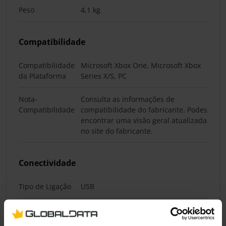
Peso
4,1 kg
Compatibilidade
Compatibilidade
Microsoft Xbox One, Microsoft Xbox
da Plataforma
Series X/S, PC
Nota-
Consulta as informações de
Compatibilidade
compatibilidade do fabricante. Podes
encontrar uma visão geral atualizada
no site do fabricante.
Conectividade
Tipo de Ligação
USB
Iluminação