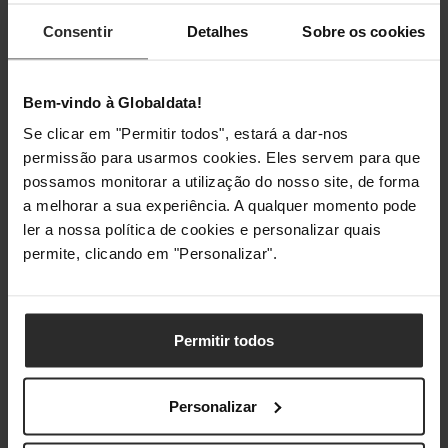
Iluminação /
Sim
Consentir
Detalhes
Sobre os cookies
RGB
Cor de
Rgb
Bem-vindo à Globaldata!
Iluminação
Se clicar em "Permitir todos", estará a dar-nos
permissão para usarmos cookies. Eles servem para que
possamos monitorar a utilização do nosso site, de forma
Classificações
a melhorar a sua experiência. A qualquer momento pode
ler a nossa política de cookies e personalizar quais
permite, clicando em "Personalizar".
Permitir todos
Personalizar