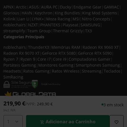
APNX
|
Arctic
|
ASUS
|
AURA PC
|
Ducky
|
Endgame Gear
|
GAMIAC
|
Glorious
|
HAVN
|
Keychron
|
King Bundles
|
King Mod Systems
|
Kolink
|
Lian Li
|
LYNK+
|
Moza Racing
|
MSI
|
Nitro Concepts
|
noblechairs
|
NZXT
|
PHANTEKS
|
Playseat
|
SAMSUNG
|
streamplify
|
Team Group
|
Thermal Grizzly
|
TX3
Categorias Principais
noblechairs
|
ThunderX3
|
Memórias RAM
|
Radeon RX 9060 XT
|
Radeon RX 9070 XT
|
GeForce RTX 5080
|
GeForce RTX 5090
|
Ryzen 7
|
Ryzen 9
|
Core i7
|
Core i9
|
Computadores Gamer
|
Portáteis Gaming
|
Monitores Gaming
|
Smartphones Samsung
|
Headsets
|
Ratos Gaming
|
Ratos Wireless
|
Streaming
|
Teclados
|
SimRacing
© 2026 CASEKING IBERIA. TODOS OS DIREITOS RESERVADOS. IVA incluído à
219,90 €
Preço reduzido de
para
PVPR:
249,90 €
3 em stock
taxa em vigor para todos os produtos. As fotos apresentadas podem não
Incl. IVA
corresponder às configurações descritas. Preços e especificações sujeitos a
alteração sem aviso prévio. A caseking Iberia declina qualquer
Adicionar ao Carrinho
responsabilidade por eventuais erros publicados no site.