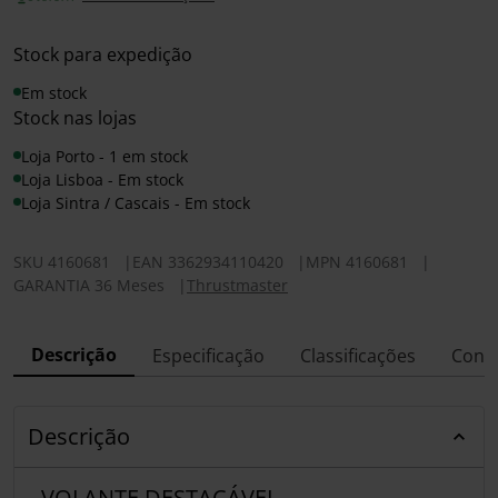
Stock para expedição
Em stock
Stock nas lojas
Loja Porto - 1 em stock
Loja Lisboa - Em stock
Loja Sintra / Cascais - Em stock
SKU
4160681
|
EAN
3362934110420
|
MPN
4160681
|
GARANTIA 36 Meses
|
Thrustmaster
Descrição
Especificação
Classificações
Conf
Descrição
VOLANTE DESTACÁVEL