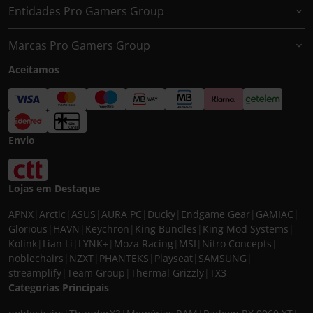
Entidades Pro Gamers Group
Marcas Pro Gamers Group
Aceitamos
Envio
Lojas em Destaque
APNX
|
Arctic
|
ASUS
|
AURA PC
|
Ducky
|
Endgame Gear
|
GAMIAC
|
Glorious
|
HAVN
|
Keychron
|
King Bundles
|
King Mod Systems
|
Kolink
|
Lian Li
|
LYNK+
|
Moza Racing
|
MSI
|
Nitro Concepts
|
noblechairs
|
NZXT
|
PHANTEKS
|
Playseat
|
SAMSUNG
|
streamplify
|
Team Group
|
Thermal Grizzly
|
TX3
Categorias Principais