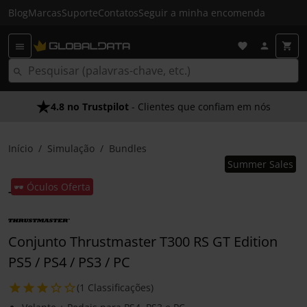
Blog
Marcas
Suporte
Contatos
Seguir a minha encomenda
4.8 no Trustpilot
- Clientes que confiam em nós
Início
Simulação
Bundles
Summer Sales
🕶️ Óculos Oferta
Conjunto Thrustmaster T300 RS GT Edition
PS5 / PS4 / PS3 / PC
(1 Classificações)