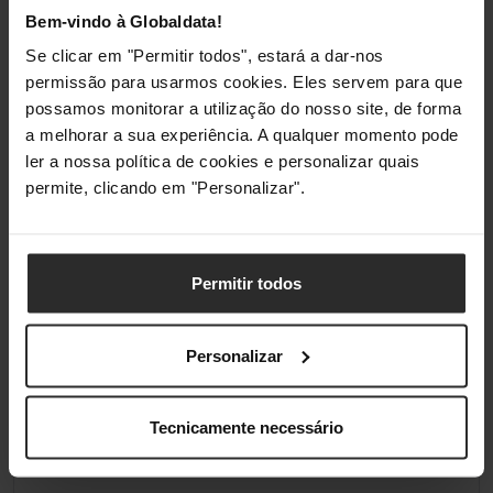
Profundidade
350 mm
Bem-vindo à Globaldata!
Se clicar em "Permitir todos", estará a dar-nos
Altura
3,2 mm
permissão para usarmos cookies. Eles servem para que
possamos monitorar a utilização do nosso site, de forma
Peso
9,98 kg
a melhorar a sua experiência. A qualquer momento pode
ler a nossa política de cookies e personalizar quais
Embalagem
permite, clicando em "Personalizar".
Comprimento da embalagem
350 mm
Permitir todos
Profundidade da embalagem
450 mm
Altura da embalagem
320 mm
Personalizar
Peso da embalagem
11,1 kg
Tecnicamente necessário
Tipo de embalagem
Caixa