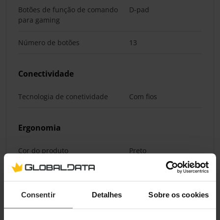
Botões de função de comando
D-pad
para gaming
Número de botões
13
Conectividade
Tecnologia de conetividade
Com fios
Ergonomia
Cor do produto
Preto
Pesos e dimensões
Consentir
Detalhes
Sobre os cookies
Largura
450 mm