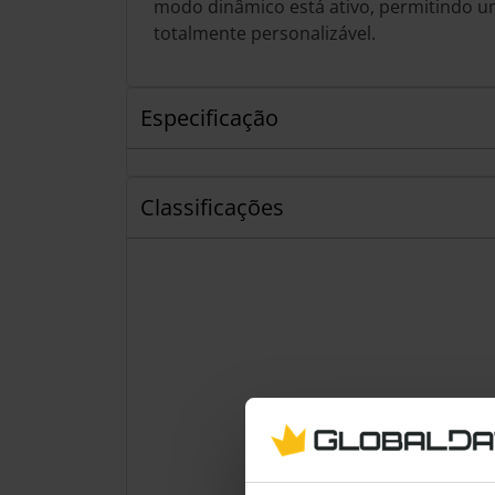
modo dinâmico está ativo, permitindo um
totalmente personalizável.
Especificação
Classificações