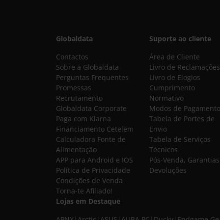
Globaldata
Suporte ao cliente
Contactos
Área de Cliente
Sobre a Globaldata
Livro de Reclamações
Perguntas Frequentes
Livro de Elogios
Promessas
Cumprimento
Recrutamento
Normativo
Globaldata Corporate
Modos de Pagament
Paga com Klarna
Tabela de Portes de
Financiamento Cetelem
Envio
Calculadora Fonte de
Tabela de Serviços
Alimentação
Técnicos
APP para Android e IOS
Pós-Venda, Garantias
Política de Privacidade
Devoluções
Condições de Venda
Torna-te Afiliado!
Lojas em Destaque
APNX
|
Arctic
|
ASUS
|
AURA PC
|
Ducky
|
Endgame Ge