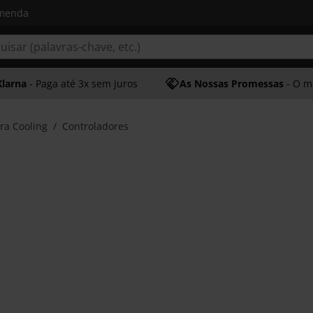
omenda
Klarna
- Paga até 3x sem juros
As Nossas Promessas
- O melhor at
ra Cooling
Controladores