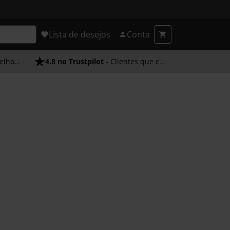
Lista de desejos
Conta
endimento
4.8 no Trustpilot
- Clientes que confiam em nós