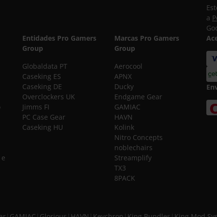
Est
a
P
Goo
Entidades Pro Gamers
Marcas Pro Gamers
Ac
Group
Group
Globaldata PT
Aerocool
Caseking ES
APNX
Caseking DE
Ducky
En
Overclockers UK
Endgame Gear
o
Jimms FI
GAMIAC
PC Case Gear
HAVN
Caseking HU
Kolink
Nitro Concepts
noblechairs
 e
Streamplify
TX3
8PACK
ar
|
GAMIAC
|
Glorious
|
HAVN
|
Keychron
|
King Bundles
|
King Mod Sy