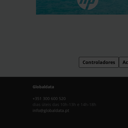
Controladores
Ac
Globaldata
+351 300 600 520
dias úteis das 10h-13h e 14h-18h
info@globaldata.pt