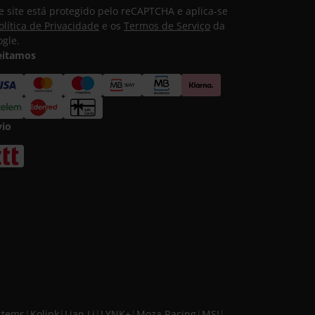
e site está protegido pelo reCAPTCHA e aplica-se
olítica de Privacidade
e os
Termos de Serviço
da
gle.
eitamos
vio
stems
|
Kolink
|
Lian Li
|
LYNK+
|
Moza Racing
|
MSI
|