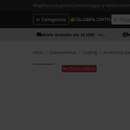
Blog
Marcas
Suporte
Contatos
Seguir a minha enc
Categorias
Envio Gratuito em 24 HRS
- Acima dos 50€
Início
Componentes
Cooling
Acessórios pa
🕶️ Óculos Oferta