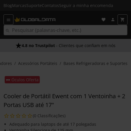
Blog
Marcas
Suporte
Contatos
Seguir a minha encomenda
4.8 no Trustpilot
- Clientes que confiam em nós
dores
Acessórios Portáteis
Bases Refrigeradoras e Suportes
🕶️ Óculos Oferta
Cooler de Portátil Ewent com 1 Ventoinha + 2
Portas USB até 17"
(0 Classificações)
Adequado para laptops de até 17 polegadas
Ventoinha Silenciosa de 125 mm