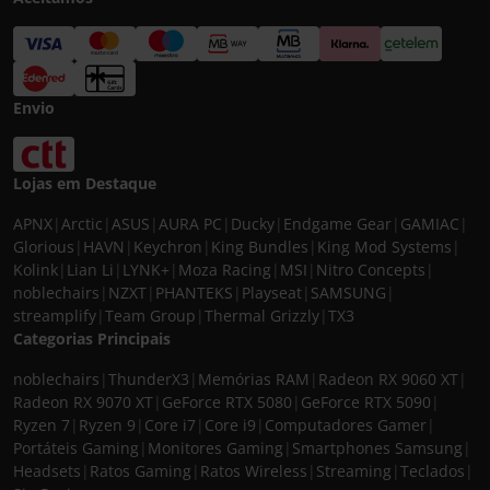
Envio
Lojas em Destaque
APNX
|
Arctic
|
ASUS
|
AURA PC
|
Ducky
|
Endgame Gear
|
GAMIAC
|
Glorious
|
HAVN
|
Keychron
|
King Bundles
|
King Mod Systems
|
Kolink
|
Lian Li
|
LYNK+
|
Moza Racing
|
MSI
|
Nitro Concepts
|
noblechairs
|
NZXT
|
PHANTEKS
|
Playseat
|
SAMSUNG
|
streamplify
|
Team Group
|
Thermal Grizzly
|
TX3
Categorias Principais
noblechairs
|
ThunderX3
|
Memórias RAM
|
Radeon RX 9060 XT
|
Radeon RX 9070 XT
|
GeForce RTX 5080
|
GeForce RTX 5090
|
Ryzen 7
|
Ryzen 9
|
Core i7
|
Core i9
|
Computadores Gamer
|
Portáteis Gaming
|
Monitores Gaming
|
Smartphones Samsung
|
Headsets
|
Ratos Gaming
|
Ratos Wireless
|
Streaming
|
Teclados
|