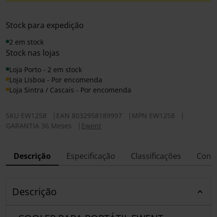
Stock para expedição
2 em stock
Stock nas lojas
Loja Porto - 2 em stock
Loja Lisboa - Por encomenda
Loja Sintra / Cascais - Por encomenda
SKU
EW1258
|
EAN
8032958189997
|
MPN
EW1258
|
GARANTIA 36 Meses
|
Ewent
Descrição
Especificação
Classificações
Conf
Descrição