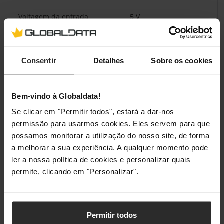
Voltagem da entrada
5 V
Pesos e dimensões
Consentir
Detalhes
Sobre os cookies
Comprimento do cabo
0,5 m
Peso
1 kg
Bem-vindo à Globaldata!
Se clicar em "Permitir todos", estará a dar-nos
permissão para usarmos cookies. Eles servem para que
Outras características
possamos monitorar a utilização do nosso site, de forma
a melhorar a sua experiência. A qualquer momento pode
Dimensões (CxLxA)
370 x 265 x 33 mm
ler a nossa política de cookies e personalizar quais
permite, clicando em "Personalizar".
Classificações
Permitir todos