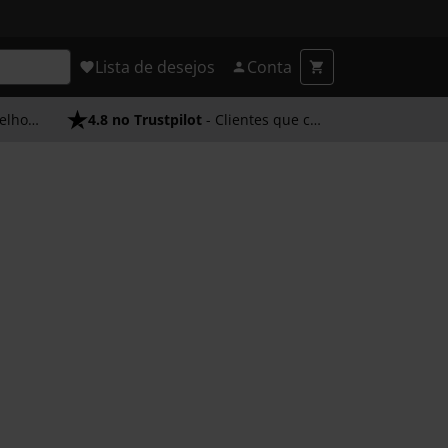
Lista de desejos
Conta
endimento
4.8 no Trustpilot
- Clientes que confiam em nós