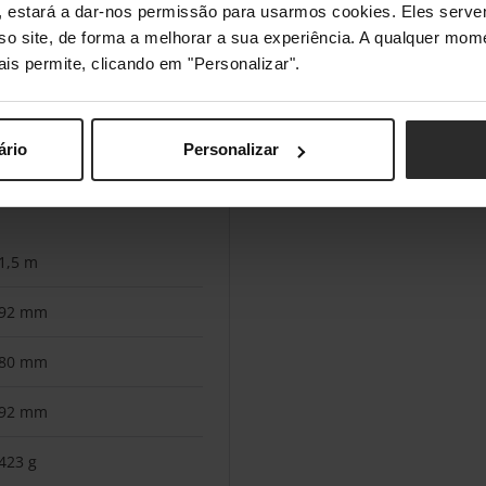
s", estará a dar-nos permissão para usarmos cookies. Eles ser
sso site, de forma a melhorar a sua experiência. A qualquer mome
ais permite, clicando em "Personalizar".
Preto
Sim
ário
Personalizar
1,5 m
92 mm
80 mm
92 mm
423 g