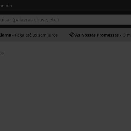
omenda
Klarna
- Paga até 3x sem juros
As Nossas Promessas
- O melhor at
as