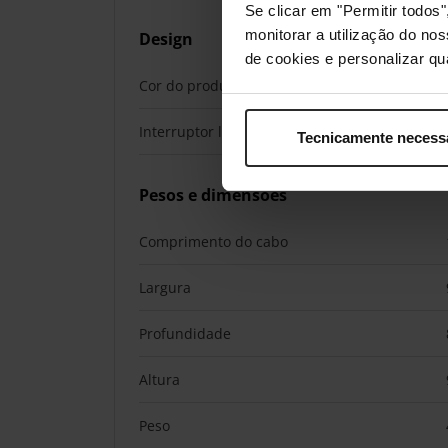
Se clicar em "Permitir todo
monitorar a utilização do no
Design
de cookies e personalizar qu
Cor do produto
Interruptor ligar/desligar
Tecnicamente necess
Pesos e dimensões
Comprimento do cabo
Largura
Profundidade
Altura
Peso