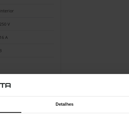
Interior
250 V
16 A
3
USB Type-A
2,4 A
Detalhes
5 V
3 tomada(s) CA