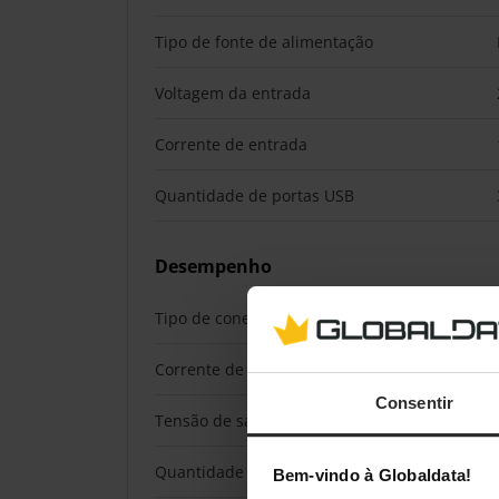
Tipo de fonte de alimentação
Voltagem da entrada
Corrente de entrada
Quantidade de portas USB
Desempenho
Tipo de conetor USB
Corrente de saída USB
Consentir
Tensão de saída USB
Quantidade de saídas AC
Bem-vindo à Globaldata!