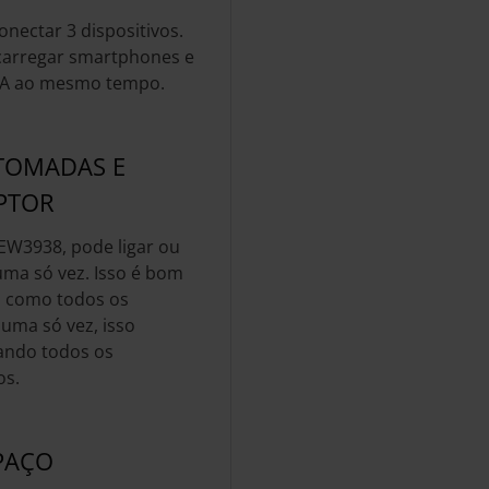
nectar 3 dispositivos.
carregar smartphones e
4 A ao mesmo tempo.
 TOMADAS E
PTOR
EW3938, pode ligar ou
uma só vez. Isso é bom
E como todos os
 uma só vez, isso
ando todos os
os.
PAÇO