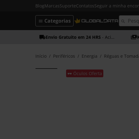
Blog
Marcas
Suporte
Contatos
Seguir a minha enc
Categorias
Envio Gratuito em 24 HRS
- Acima dos 50€
Início
Periféricos
Energia
Réguas e Tomad
🕶️ Óculos Oferta